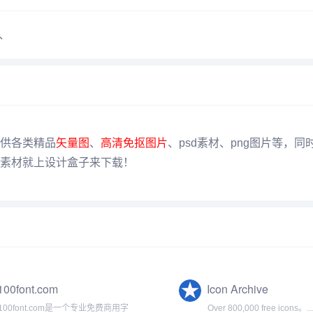
、
供各类精品
矢量图
、
高清免抠图片
、psd素材、png图片等，
素材就上设计盒子来下载！
100font.com
Icon Archive
100font.com是一个专业免费商用字
Over 800,000 free icons。..