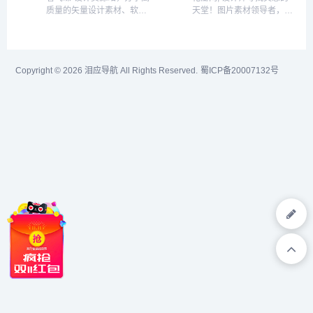
主题美化教程的资源网。提
计、影楼素材等平面设计领
质量的矢量设计素材、软件
天堂！图片素材领导者，帮
供手绘插画,海报,ppt模板,...
域，找冷门免抠图片素材就
插件、预设笔刷、中英文字
你采集、发现网络上你喜欢
上设计...
体、AE和PR视频模板，还
的事物。你可以用它收集灵
有与设计相关的问答专区，
感,保存有用的素材,计划旅
从入门到工作的不二学习之
行,晒晒自己想要的东西美桌
Copyright © 2026
泪应导航
All Rights Reserved.
蜀ICP备20007132号
地。...
网提供多款电脑主题、桌面
主题下载包括xp和win7...