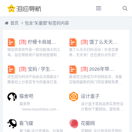
首页
包含"矢量图"标签的内容
[顶]
柠檬卡商城24h自动发卡平台虚拟商品激活码自助购买商城
[顶]
饿了么天天扫码活动｜外卖优惠券，天天领！
微信转发软件是一款功能强大的工
饿了么天天扫码活动｜外卖优惠
具，旨在帮助用户高效地管理和操
券，天天领！还在原价点外卖？你
作微信账号。它提供了多种实用功
亏大了！饿了么官方推出「天天扫
能，包括一键转发、朋友圈转发和
码活动」，用微信扫一扫，就能领
[顶]
宝妈 / 学生党看过来！椰泰轻上分享官，时间自由，在家也能赚
[顶]
2026年带你闷声赚大钱，轻松月赚1000+
微信抢红包等。一键转发软件使得
外卖专属优惠券，先领券再下单，
用户可以轻松地将消息、图片或其
省钱更划算！优惠覆盖全场景早餐
还在因为时间不自由没法做副业？
邀请您注册成为中创网会员，海量
他内容快速转发给多个...
汉堡、午餐快餐、晚餐炸...
椰泰轻上分享官专为你量身打造！
互联网最新的热门项目课程免费学
不管你是需要兼顾家庭的宝妈，还
包括淘宝，淘客，闲鱼，自媒体，
是想赚生活费的学生党，都能在这
CPA，CPS，虚拟资源，各类爆粉
猫舍吧
设计盒子
里找到适合自己的增收方式。成为
赚钱攻略，国内外最新赚钱项目，
分享官，你可以自由安排时间：带
都在中创网，快来学习吧！注册中
猫舍吧
设计盒子是高品质实用性设
娃间隙、下课碎片、睡...
创网（赚现金）h...
（www.maosheba.com）-
计素材下载网站，提供各类
是专注设计师免费图片设计
精品矢量图、高清免抠图
素材下载的网站！是给予开
片、psd素材、png图片
看飞碟
花瓣网
发者源码与教程的网站！提
等，同时还涵盖简笔画、字
供网站源码，css,网站美化,
体设计、PPT设计、淘宝设
看飞碟-设计资源站，分享高
花瓣网, 设计师寻找灵感的