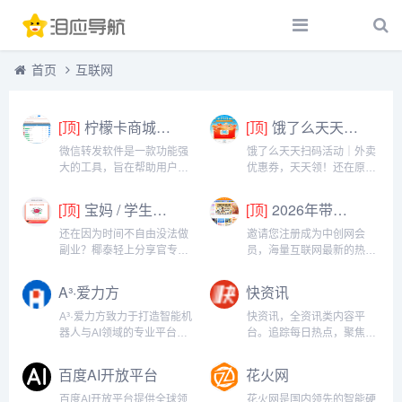
首页
互联网
[顶]
柠檬卡商城24h自动发卡平台虚拟商品激活码自助购买商城
[顶]
饿了么天天扫码活动｜外卖优惠券，天天领！
微信转发软件是一款功能强
饿了么天天扫码活动｜外卖
大的工具，旨在帮助用户高
优惠券，天天领！还在原价
效地管理和操作微信账号。
点外卖？你亏大了！饿了么
它提供了多种实用功能，包
官方推出「天天扫码活
[顶]
宝妈 / 学生党看过来！椰泰轻上分享官，时间自由，在家也能赚
[顶]
2026年带你闷声赚大钱，轻松月赚1000+
括一键转发、朋友圈转发和
动」，用微信扫一扫，就能
微信抢红包等。一键转发软
领外卖专属优惠券，先领券
还在因为时间不自由没法做
邀请您注册成为中创网会
件使得用户可以轻松地将消
再下单，省钱更划算！优惠
副业？椰泰轻上分享官专为
员，海量互联网最新的热门
息、图片或其他内容快速转
覆盖全场景早餐汉堡、午餐
你量身打造！不管你是需要
项目课程免费学包括淘宝，
发给多个...
快餐、晚餐炸...
兼顾家庭的宝妈，还是想赚
淘客，闲鱼，自媒体，
A³·爱力方
快资讯
生活费的学生党，都能在这
CPA，CPS，虚拟资源，各
里找到适合自己的增收方
类爆粉赚钱攻略，国内外最
A³·爱力方致力于打造智能机
快资讯，全资讯类内容平
式。成为分享官，你可以自
新赚钱项目，都在中创网，
器人与AI领域的专业平台，
台。追踪每日热点，聚焦前
由安排时间：带娃间隙、下
快来学习吧！注册中创网
整合资讯、活动、技术、数
沿资讯，新闻及时掌握。懂
课碎片、睡...
（赚现金）h...
据、社区资源，服务行业从
内容，所以更懂你。...
百度AI开放平台
花火网
业者、研究人员、企业和投
资者，促进智能机器人生态
百度AI开放平台提供全球领
花火网是国内领先的智能硬