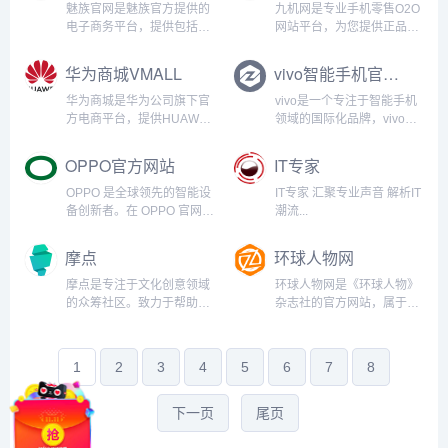
10 Pro、一加9系列及明星
魅族官网是魅族官方提供的
九机网是专业手机零售O2O
配件。一加手机(OnePlus)...
电子商务平台，提供包括魅
网站平台，为您提供正品行
族手机/魅蓝手机/数码配件/
货手机、笔记本及平板电脑
生活周边等产品在线购物、
等产品。依托九机网强大的
华为商城VMALL
vivo智能手机官方网站
产品资讯、售前售后服务、
技术支持，为您提供优质售
在线社区交流一站式服
后服务，包括刷机、手机维
华为商城是华为公司旗下官
vivo是一个专注于智能手机
务。...
修及正版软件安装。九机资
方电商平台，提供HUAWEI
领域的国际化品牌，vivo官
讯为您提供手机评测、热门
华为手机、华为笔记本、华
网提供手机资讯、售前咨
机型推...
为平板、华为穿戴、华为智
询、在线购买、售后服务等
OPPO官方网站
IT专家
慧屏、华为配件、华为智能
功能；vivo当季明星机型有
家居等全场景智慧生活产品
S16系列、X90系列、X
OPPO 是全球领先的智能设
IT专家 汇聚专业声音 解析IT
和服务...
Fold+、X Note、iQOO 11
备创新者。在 OPPO 官网您
潮流...
系...
可以浏览 Find N2 系列、
Reno9 系列、Find X5 系
摩点
环球人物网
列、OPPO Pad Air 等新品
官方产品内容，并获得相关
摩点是专注于文化创意领域
环球人物网是《环球人物》
服务与支持。...
的众筹社区。致力于帮助创
杂志社的官方网站，属于具
作者募集资金，找到支持
备国家一类资质的中央新闻
者，让新鲜有趣的好创意成
网站，拥有独立采编权，被
为现实。...
国家网信办列入“互联网新闻
1
2
3
4
5
6
7
8
信息稿源单位名单”，在“全
国重要行业新闻网站传播力
榜”中稳居前十。《环球人
下一页
尾页
物》...