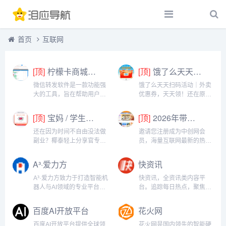
首页
互联网
[顶]
柠檬卡商城24h自动发卡平台虚拟商品激活码自助购买商城
[顶]
饿了么天天扫码活动｜外卖优惠券，天天领！
微信转发软件是一款功能强
饿了么天天扫码活动｜外卖
大的工具，旨在帮助用户高
优惠券，天天领！还在原价
效地管理和操作微信账号。
点外卖？你亏大了！饿了么
它提供了多种实用功能，包
官方推出「天天扫码活
[顶]
宝妈 / 学生党看过来！椰泰轻上分享官，时间自由，在家也能赚
[顶]
2026年带你闷声赚大钱，轻松月赚1000+
括一键转发、朋友圈转发和
动」，用微信扫一扫，就能
微信抢红包等。一键转发软
领外卖专属优惠券，先领券
还在因为时间不自由没法做
邀请您注册成为中创网会
件使得用户可以轻松地将消
再下单，省钱更划算！优惠
副业？椰泰轻上分享官专为
员，海量互联网最新的热门
息、图片或其他内容快速转
覆盖全场景早餐汉堡、午餐
你量身打造！不管你是需要
项目课程免费学包括淘宝，
发给多个...
快餐、晚餐炸...
兼顾家庭的宝妈，还是想赚
淘客，闲鱼，自媒体，
A³·爱力方
快资讯
生活费的学生党，都能在这
CPA，CPS，虚拟资源，各
里找到适合自己的增收方
类爆粉赚钱攻略，国内外最
A³·爱力方致力于打造智能机
快资讯，全资讯类内容平
式。成为分享官，你可以自
新赚钱项目，都在中创网，
器人与AI领域的专业平台，
台。追踪每日热点，聚焦前
由安排时间：带娃间隙、下
快来学习吧！注册中创网
整合资讯、活动、技术、数
沿资讯，新闻及时掌握。懂
课碎片、睡...
（赚现金）h...
据、社区资源，服务行业从
内容，所以更懂你。...
百度AI开放平台
花火网
业者、研究人员、企业和投
资者，促进智能机器人生态
百度AI开放平台提供全球领
花火网是国内领先的智能硬