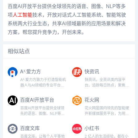
百度AI开放平台提供全球领先的语音、图像、NLP等多
项
人工智能
技术，开放对话式人工智能系统、智能驾驶
系统两大行业生态，共享AI领域最新的应用场景和解决
方案，帮您提升竞争力，开创未来。
相似站点
A³·爱力方
快资讯
A³·爱力方致力于打造智能机
快资讯，全资讯类内容平
器人与AI领域的专业平台，
台。追踪每日热点，聚焦前
整合资讯、活动、技术、数
沿资讯，新闻及时掌握。懂
据、社区资源，服务行业从
内容，所以更懂你。...
百度AI开放平台
花火网
业者、研究人员、企业和投
资者，促进智能机器人生态
百度AI开放平台提供全球领
花火网是国内领先的智能硬
的协同发展。...
先的语音、图像、NLP等多
件新媒体服务平台，为用户
项人工智能技术，开放对话
带来新鲜的科技点评，好玩
式人工智能系统、智能驾驶
的硬件评测，犀利的业界评
百度文库
小红书
系统两大行业生态，共享AI
论等。花火网专注于智能硬
领域最新的应用场景和解决
件领域，致力打造成最优秀
百度文库，让每个人平等地
2 亿人的生活经验，都在小