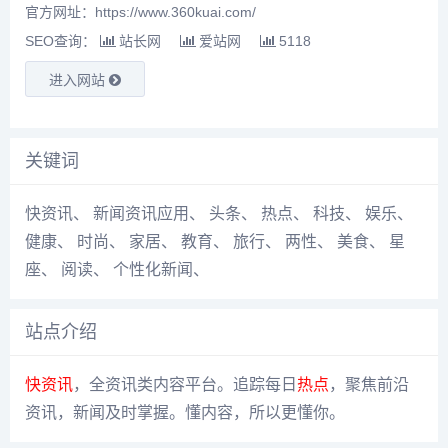
官方网址：https://www.360kuai.com/
SEO查询：
站长网
爱站网
5118
进入网站
关键词
快资讯
、
新闻资讯应用
、
头条
、
热点
、
科技
、
娱乐
、
健康
、
时尚
、
家居
、
教育
、
旅行
、
两性
、
美食
、
星
座
、
阅读
、
个性化新闻
、
站点介绍
快资讯
，全资讯类内容平台。追踪每日
热点
，聚焦前沿
资讯，新闻及时掌握。懂内容，所以更懂你。