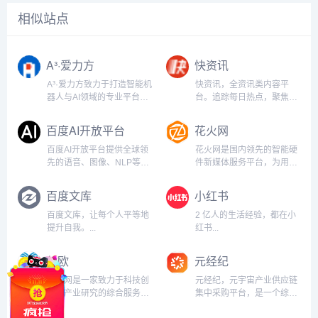
相似站点
A³·爱力方
快资讯
A³·爱力方致力于打造智能机
快资讯，全资讯类内容平
器人与AI领域的专业平台，
台。追踪每日热点，聚焦前
整合资讯、活动、技术、数
沿资讯，新闻及时掌握。懂
据、社区资源，服务行业从
内容，所以更懂你。...
百度AI开放平台
花火网
业者、研究人员、企业和投
资者，促进智能机器人生态
百度AI开放平台提供全球领
花火网是国内领先的智能硬
的协同发展。...
先的语音、图像、NLP等多
件新媒体服务平台，为用户
项人工智能技术，开放对话
带来新鲜的科技点评，好玩
式人工智能系统、智能驾驶
的硬件评测，犀利的业界评
百度文库
小红书
系统两大行业生态，共享AI
论等。花火网专注于智能硬
领域最新的应用场景和解决
件领域，致力打造成最优秀
百度文库，让每个人平等地
2 亿人的生活经验，都在小
方案，帮您提升竞争力，开
的智能硬件网站。...
提升自我。...
红书...
创未来。...
亿欧
元经纪
亿欧网是一家致力于科技创
元经纪，元宇宙产业供应链
新和产业研究的综合服务平
集中采购平台，是一个综合
台，聚焦产业数字化升级，
性服务平台集合全球元宇宙