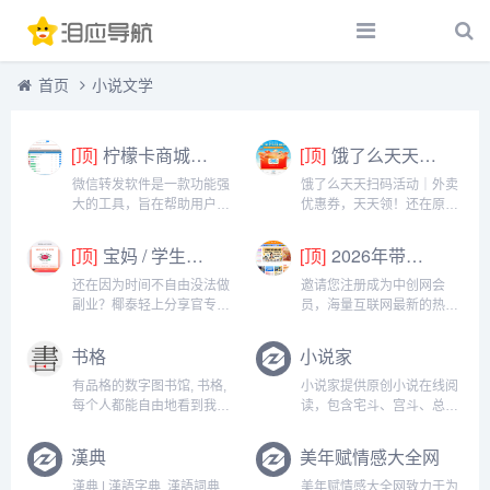
首页
小说文学
[顶]
柠檬卡商城24h自动发卡平台虚拟商品激活码自助购买商城
[顶]
饿了么天天扫码活动｜外卖优惠券，天天领！
微信转发软件是一款功能强
饿了么天天扫码活动｜外卖
大的工具，旨在帮助用户高
优惠券，天天领！还在原价
效地管理和操作微信账号。
点外卖？你亏大了！饿了么
它提供了多种实用功能，包
官方推出「天天扫码活
[顶]
宝妈 / 学生党看过来！椰泰轻上分享官，时间自由，在家也能赚
[顶]
2026年带你闷声赚大钱，轻松月赚1000+
括一键转发、朋友圈转发和
动」，用微信扫一扫，就能
微信抢红包等。一键转发软
领外卖专属优惠券，先领券
还在因为时间不自由没法做
邀请您注册成为中创网会
件使得用户可以轻松地将消
再下单，省钱更划算！优惠
副业？椰泰轻上分享官专为
员，海量互联网最新的热门
息、图片或其他内容快速转
覆盖全场景早餐汉堡、午餐
你量身打造！不管你是需要
项目课程免费学包括淘宝，
发给多个...
快餐、晚餐炸...
兼顾家庭的宝妈，还是想赚
淘客，闲鱼，自媒体，
书格
小说家
生活费的学生党，都能在这
CPA，CPS，虚拟资源，各
里找到适合自己的增收方
类爆粉赚钱攻略，国内外最
有品格的数字图书馆, 书格,
小说家提供原创小说在线阅
式。成为分享官，你可以自
新赚钱项目，都在中创网，
每个人都能自由地看到我们
读，包含宅斗、宫斗、总
由安排时间：带娃间隙、下
快来学习吧！注册中创网
的文明...
裁、青春、都市等一系列的
课碎片、睡...
（赚现金）h...
作品的在线阅读...
漢典
美年赋情感大全网
漢典 | 漢語字典, 漢語詞典,
美年赋情感大全网致力于为