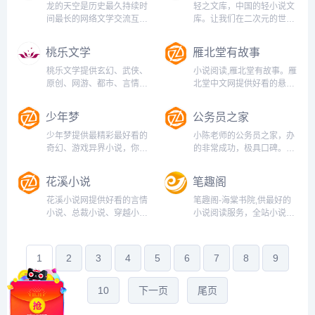
辞/通知申请书/工作计划/资
龙的天空是历史最久持续时
轻之文库，中国的轻小说文
产评估/会计自学/活动策划
间最长的网络文学交流互动
库。让我们在二次元的世界
等学习类、工作类文...
平台，专注网络文学最新最
里一同创作有趣的故事！定
全资讯动态，为网站、编
期举办轻小说新人赏，提供
桃乐文学
雁北堂有故事
辑、作者、读者提供最专业
APP下载。...
最全面的网络文学网络小说
桃乐文学提供玄幻、武侠、
小说阅读,雁北堂有故事。雁
资讯，提供最可靠最全面的
原创、网游、都市、言情、
北堂中文网提供好看的悬疑
投稿/收稿信息，是网络作者
历史、军事、科幻、恐怖、
小说，恐怖惊悚小说，玄幻
交流讨论...
官场、穿越、重生等小说,最
小说，奇幻小说，仙侠小
少年梦
公务员之家
新全本免费手机小说阅读推
说，科幻小说，言情小说等
荐。...
原创文学作品在线阅读-
少年梦提供最精彩最好看的
小陈老师的公务员之家，办
www.ebtang.com...
奇幻、游戏异界小说，你可
的非常成功，极具口碑。在
以在这看到巨龙翱翔天空坐
这里，你可以找到更具时事
拥群山财富、精灵王廷间的
性的文章和更具代表性的各
花溪小说
笔趣阁
勾心斗角、矮人国度的世仇
类文章，拥有120多个实用
历史以及人马的铁蹄踏平罗
范文栏目，非常值得已经成
花溪小说网提供好看的言情
笔趣阁-海棠书院,供最好的
马古城，阅读从未如此酣
为公务员或即将成为公务员
小说、总裁小说、穿越小
小说阅读服务，全站小说免
畅！...
的朋友们学习和参考。...
说、宫斗小说等各种题材的
费阅读并且无弹窗，笔趣阁
言情小说在线免费阅读。...
小说网是最值得你收藏的小
说阅读网站。...
1
2
3
4
5
6
7
8
9
10
下一页
尾页