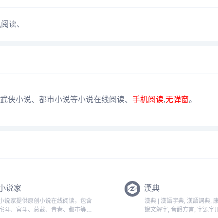
机阅读
、
武侠小说、都市小说等小说在线阅读、
手机阅读
,
无弹窗
。
小说家
漢典
小说家提供原创小说在线阅读，包含
漢典 | 漢語字典, 漢語詞典, 
宅斗、宫斗、总裁、青春、都市等一
說文解字, 音韻方言, 字源字形