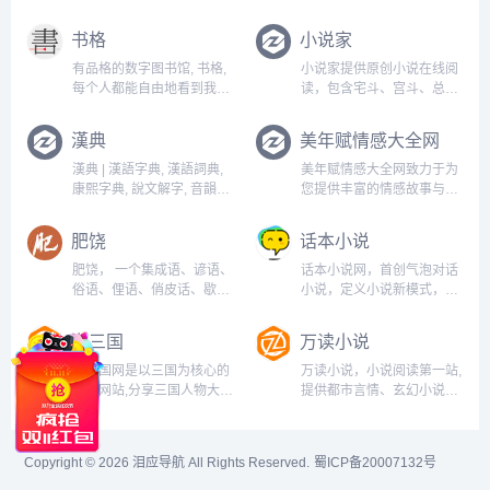
书格
小说家
有品格的数字图书馆, 书格,
小说家提供原创小说在线阅
每个人都能自由地看到我们
读，包含宅斗、宫斗、总
的文明...
裁、青春、都市等一系列的
作品的在线阅读...
漢典
美年赋情感大全网
漢典 | 漢語字典, 漢語詞典,
美年赋情感大全网致力于为
康熙字典, 說文解字, 音韻方
您提供丰富的情感故事与实
言, 字源字形, 異體字...
用建议，深入探讨家暴、婆
媳关系等情感问题，帮助您
肥饶
话本小说
理解爱情的复杂性与分手后
的情感修复。无论是伤感日
肥饶， 一个集成语、谚语、
话本小说网，首创气泡对话
志还是情感故事，我们都希
俗语、俚语、俏皮话、歇后
小说，定义小说新模式，读
望为您提供支持与启发，让
语分享学习网站，以求会盟
小说就像聊天一样轻松有
每个人都...
而谋学业之进，不爱珍器重
趣！言情小说、玄幻小说、
潮三国
万读小说
宝肥饶之地，以致天下好学
都市小说、同人小说、校园
之士，齐心合力，相互扶
小说、鬼故事等应有尽有。
潮三国网是以三国为核心的
万读小说，小说阅读第一站,
持，共同进步。...
高品质移动创作社区，手机
资讯网站,分享三国人物大
提供都市言情、玄幻小说、
写小说更方便。...
全,三国著名的战役,三国历
仙侠小说、历史小说、网游
史故事等有关于三国的百科
小说、免费小说等在线阅读
类网站，为读者提供的详细
以及免费下载。每日最快更
Copyright © 2026
泪应导航
All Rights Reserved.
蜀ICP备20007132号
而全面的三国知识阅读平
新,页面简洁,访问速度快。...
台...