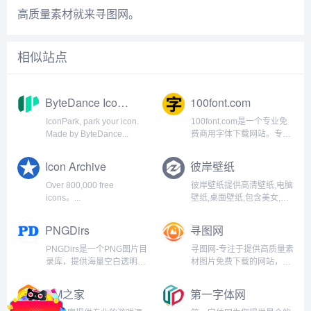
高质量素材就来寻图网。
相似站点
ByteDance IconPark
100font.com
IconPark, park your icon.
100font.com是一个专业免
Made by ByteDance...
费商用字体下载网站。专注
于收集整理商用免费字体、
免费无版权可商用字体。免
Icon Archive
彼岸壁纸
费字体下载、免费放心商
用。...
Over 800,000 free
彼岸壁纸提供高清壁纸,电脑
icons。...
壁纸,桌面壁纸,包含美女,游
戏,动漫,风景,日历,动物,节
日,唯美,汽车等精美壁纸...
PNGDirs
寻图网
PNGDirs是一个PNG图片目
寻图网-专注于提供高质量素
录库，提供海量空白透明背
材图片免费下载的网站，提
景免抠PNG图片素材，网站
供优质矢量图标、png素
所有的资源均可免费下载，
材、高清背景素材、图片素
GM之家
第一字体网
可免费商用。...
材、设计素材、音效音频素