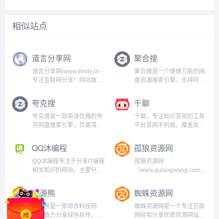
相似站点
道言分享网
聚合搜
道言分享网(www.lhndy.cn -
聚合搜是一个便捷万能的网
专注互联网分享！网站致力
盘资源搜索引擎，支持阿里
分享免费游戏、软件下载、
云盘、百度网盘、夸克网
活动线报、网站源码、网络
盘、迅雷云盘等主流网盘资
夸克搜
千聊
课程、设计模板、影视等资
源搜索，涵盖电影、电视
源共享，坚持分享网络技术
剧、短剧、动漫、软件、音
夸克搜是一款简洁优雅的夸
千聊，专注知识变现的工具
资源，努力为各位网友呈现
乐、文档、壁纸、学习资源
克网盘搜索引擎，页面清
平台官网手机版。覆盖女性
最好的资源分...
等全类型资源，给您最好的
爽，资源全面，支持影视、
成长、婚恋、育儿、瑜伽塑
网盘搜索体验...
短剧、综艺、动漫等夸克网
形、职场、经营管理、心理
QQ沐编程
孤狼资源网
盘资源搜索。只需输入关键
等40多个类目，与你相关，
词，即可快速找到相关夸克
对你有用的知识服务平
QQ沐编程专注于分享IT编程
孤狼资源网
网盘资源。...
台。...
相关知识的网站，主要分享
（www.gulangwang.com）
课程设计与毕业设计案例代
专注分享网络精品资源平台,
码，实用功能代码，技术教
免费软件,活动线报,免费游
资源熊
蜘蛛资源网
程，bug解决方案，编程工
戏,网站源码,小刀娱乐网,QQ
具推荐和使用方法以及编程
皇族馆,爱q生活网,小k网,真
资源熊是一家综合科技网
蜘蛛资源网是一个专注互联
课程分享等...
牛论坛,流氓资源网,技术导
站，致力分享绿色软件、免
网经验分享优质资源网站，