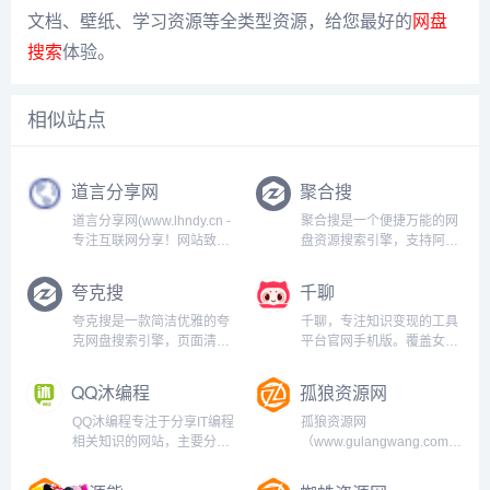
文档、壁纸、学习资源等全类型资源，给您最好的
网盘
搜索
体验。
相似站点
道言分享网
聚合搜
道言分享网(www.lhndy.cn -
聚合搜是一个便捷万能的网
专注互联网分享！网站致力
盘资源搜索引擎，支持阿里
分享免费游戏、软件下载、
云盘、百度网盘、夸克网
活动线报、网站源码、网络
盘、迅雷云盘等主流网盘资
夸克搜
千聊
课程、设计模板、影视等资
源搜索，涵盖电影、电视
源共享，坚持分享网络技术
剧、短剧、动漫、软件、音
夸克搜是一款简洁优雅的夸
千聊，专注知识变现的工具
资源，努力为各位网友呈现
乐、文档、壁纸、学习资源
克网盘搜索引擎，页面清
平台官网手机版。覆盖女性
最好的资源分...
等全类型资源，给您最好的
爽，资源全面，支持影视、
成长、婚恋、育儿、瑜伽塑
网盘搜索体验...
短剧、综艺、动漫等夸克网
形、职场、经营管理、心理
QQ沐编程
孤狼资源网
盘资源搜索。只需输入关键
等40多个类目，与你相关，
词，即可快速找到相关夸克
对你有用的知识服务平
QQ沐编程专注于分享IT编程
孤狼资源网
网盘资源。...
台。...
相关知识的网站，主要分享
（www.gulangwang.com）
课程设计与毕业设计案例代
专注分享网络精品资源平台,
码，实用功能代码，技术教
免费软件,活动线报,免费游