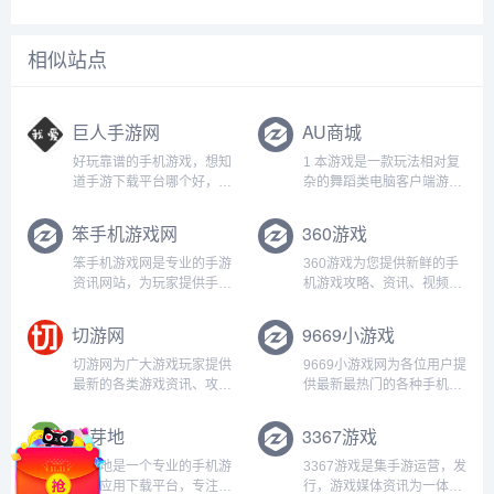
相似站点
巨人手游网
AU商城
好玩靠谱的手机游戏，想知
1 本游戏是一款玩法相对复
道手游下载平台哪个好，好
杂的舞蹈类电脑客户端游
玩的手游下载排行榜，下载
戏． 适用于年满18周岁及
靠谱的手机应用app，就来
以上的用户.2 本游戏画面色
笨手机游戏网
360游戏
巨人手游网体验吧！...
彩鲜明、配乐明快．没有设
置主体剧情。游戏中有需要
笨手机游戏网是专业的手游
360游戏为您提供新鲜的手
单人或多人进行的游戏模
资讯网站，为玩家提供手机
机游戏攻略、资讯、视频、
式，玩法基于一定难度的思
游戏下载、手游资讯，手游
直播、评测、榜单、排行等
维判...
攻略及评测，为手机游戏玩
优质内容，更有海量游戏活
切游网
9669小游戏
家提供最强的攻略资料！...
动、礼包福利你来拿！...
切游网为广大游戏玩家提供
9669小游戏网为各位用户提
最新的各类游戏资讯、攻
供最新最热门的各种手机游
略、下载和图片视频等信
戏、软件下载，全部都是绿
息。不管是手机游戏、网络
色资源，极速下载通道，旨
麦芽地
3367游戏
游戏还是单机游戏，好玩的
在提供一个优质下载资源网
游戏都在切游网...
站。...
麦芽地是一个专业的手机游
3367游戏是集手游运营，发
戏和应用下载平台，专注于
行，游戏媒体资讯为一体的