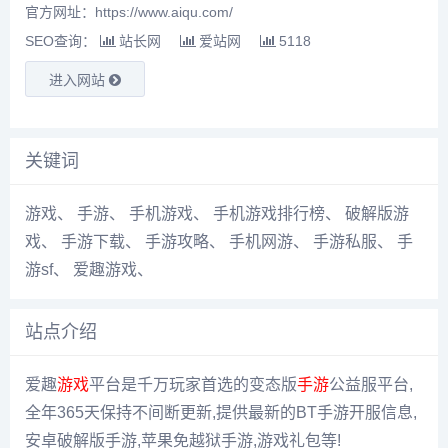
官方网址：https://www.aiqu.com/
SEO查询：
站长网
爱站网
5118
进入网站
关键词
游戏
、
手游
、
手机游戏
、
手机游戏排行榜
、
破解版游
戏
、
手游下载
、
手游攻略
、
手机网游
、
手游私服
、
手
游sf
、
爱趣游戏
、
站点介绍
爱趣
游戏
平台是千万玩家首选的变态版
手游
公益服平台,
全年365天保持不间断更新,提供最新的BT手游开服信息,
安卓破解版手游,苹果免越狱手游,游戏礼包等!