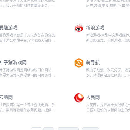
摩点是专注于文化创意领域的众筹社
梦溪论坛-镇江,时事,招聘,求职
区。致力于帮助创作者募集资金，找
房产,装修,美食,摄影, 汽车,摄
到支持者，让新鲜有趣的好创意成为
女性,征婚,游戏,镇江麻将。...
现实。...
爱趣游戏
新浪游戏
爱趣游戏平台是千万玩家首选的变态
新浪游戏-大型中文游戏媒体
版手游公益服平台,全年365天保持不
新网络游戏、手机游戏、单
间断更新,提供最新的BT手游开服信
电视游戏、网页游戏等新闻
息,安卓破解版手游,苹果免越狱手游,
道,好玩的游戏排行、游戏专
游戏礼包等!...
戏攻略、游戏下载等服务,是
叶子猪游戏网
萌导航
家喜爱的游戏网站。...
叶子猪游戏网是网络游戏门户网站,
致力于动漫二次元分享，收
主要为游戏玩家提供网络网页游戏资
次元动漫网站及社区资讯、
讯,游戏攻略,游戏内测号,游戏激活码
画、游戏、萌图等内容，分
等等,同时还提供网游下载,单机游戏
内容，涵盖全网高质量站点
下载,网络游戏截图壁纸等下载,选择
站在手动漫二次元全有。...
云狐网
人民网
网络游戏就到叶子猪游戏网....
《云狐网》是一个专业查找电脑、手
人民网，是世界十大报纸之
机、数码等软硬件故障问题，提供解
日报》建设的以新闻为主的
决办法的IT技术网站。关注最新IT科
信息发布平台，也是互联网
技、计算机知识、电脑应用技巧、网
中文和多语种新闻网站之一
站建站优化、手机应用、互联网+新
家重点新闻网站，人民网以