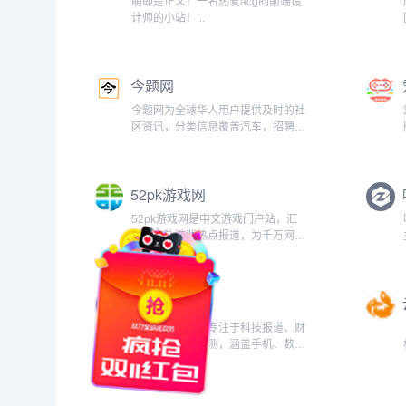
萌即是正义！一名热爱acg的前端设
计师的小站！...
今题网
今题网为全球华人用户提供及时的社
区资讯，分类信息覆盖汽车，招聘，
物品交易，教育等生活信息网。今题
个人空间，论坛，博客等互动交流空
间最有效的结合了今题专业房产网，
52pk游戏网
游戏网及分类信息平台。...
52pk游戏网是中文游戏门户站，汇
聚国内外游戏热点报道，为千万网站
用户365天提供权威游戏资讯，全方
位打造免费中文网游单机游戏下载大
全。...
电脑报官网
电脑报官方网站专注于科技报道、财
经报道及产品评测，涵盖手机、数
码、电脑、汽车、智能家居等领域，
打造精彩数字生活！...