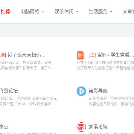
站推荐
电脑网络
娱乐休闲
生活服务
文章
[顶]
饿了么天天扫码活动｜外卖优惠券，天天领！
[顶]
宝妈 / 学生党看过来！椰泰轻上分享官，时间自由，在家也能赚
天天扫码活动｜外卖优惠券，天天
还在因为时间不自由没法做副业？
在原价点外卖？你亏大了！饿了么官
分享官专为你量身打造！不管你是
「天天扫码活动」，用微信扫一扫，
家庭的宝妈，还是想赚生活费的学
外卖专属优惠券，先领券再下单，省
能在这里找到适合自己的增收方式
算！优惠覆盖全场景早餐汉堡、午餐
享官，你可以自由安排时间：带娃
飞雪论坛
诺影导航
餐炸...
课碎片、睡...
飞雪论坛 -飞雪ACG-专业分享二次元
诺影导航是一个在线视频导
免费社区,广大ACG游戏爱好者聚集
内容包括日韩电影、欧美电
地。...
网址，给广大视频爱好者提
便的电影视频导航。...
摩点
梦溪论坛