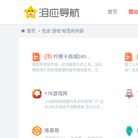
首页
酷
首页
包含"游戏"标签的内容
[顶]
柠檬卡商城24h自动发卡平台虚拟商品激活码自助购买商城
微信转发软件是一款功能强大的工具，旨在
饿了么
帮助用户高效地管理和操作微信账号。它提
领！还
供了多种实用功能，包括一键转发、朋友圈
方推出
转发和微信抢红包等。一键转发软件使得用
就能领
户可以轻松地将消息、图片或其他内容快速
钱更划
178游戏网
转发给多个...
快餐、晚
178游戏网是国内专业的游戏门户,全
年365天保持不间断更新,您可以在这
里获得专业的游戏新闻资讯,完善的
游戏攻略,人气游戏论坛互动以及新
游戏新手卡,激活码等...
维基萌