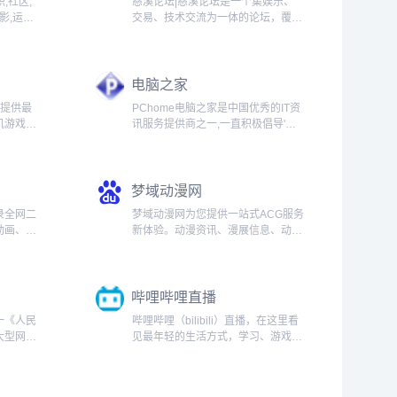
,社区,
慈溪论坛|慈溪论坛是一个集娱乐、
影,运动,
交易、技术交流为一体的论坛，覆盖
慈溪浒山周巷观海卫论坛！...
电脑之家
,提供最
PChome电脑之家是中国优秀的IT资
机游戏、
讯服务提供商之一,一直积极倡导'科
资讯报
技引领生活'理念,实现IT资讯与产品
区、游
走近用户生活为目标...
游戏玩
梦域动漫网
录全网二
梦域动漫网为您提供一站式ACG服务
动画、漫
新体验。动漫资讯、漫展信息、动漫
享互联网
图库、宅文化、动漫周边，活动情报
，让你一
一网打尽...
哔哩哔哩直播
一《人民
哔哩哔哩（bilibili）直播，在这里看
大型网上
见最年轻的生活方式，学习、游戏、
上最大的
电竞、宅舞、唱见、绘画、美食等等
。作为国
应有尽有，快来捕捉你最喜欢的up主
新闻报道
最真实的一面吧！...