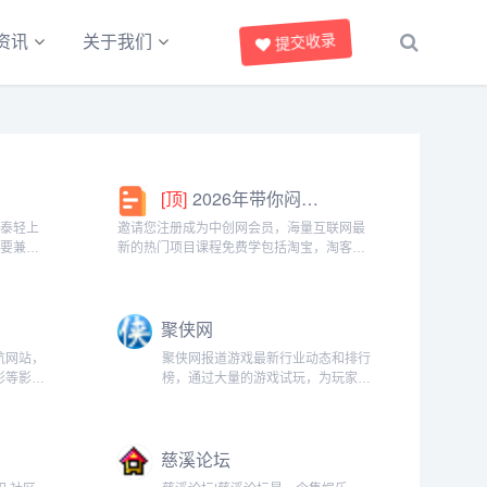
资讯
关于我们
提交收录
[顶]
2026年带你闷声赚大钱，轻松月赚1000+
椰泰轻上
邀请您注册成为中创网会员，海量互联网最
需要兼顾
新的热门项目课程免费学包括淘宝，淘客，
生党，都
闲鱼，自媒体，CPA，CPS，虚拟资源，各
。成为分
类爆粉赚钱攻略，国内外最新赚钱项目，都
间隙、下
在中创网，快来学习吧！注册中创网（赚现
聚侠网
金）h...
航网站，
聚侠网报道游戏最新行业动态和排行
影等影视
榜，通过大量的游戏试玩，为玩家提
供快捷方
供各种原创网游，h5游戏及手游攻
略、评测，让玩家发现更多游戏平台
和游戏厂商！...
慈溪论坛