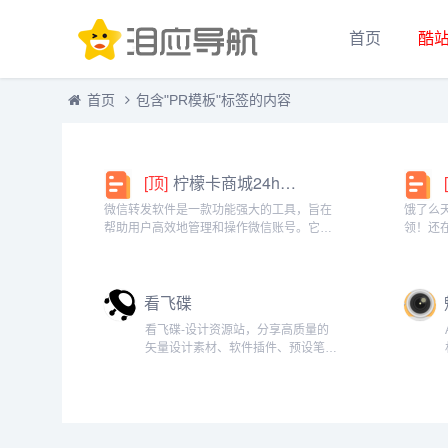
首页
酷
首页
包含"PR模板"标签的内容
[顶]
柠檬卡商城24h自动发卡平台虚拟商品激活码自助购买商城
微信转发软件是一款功能强大的工具，旨在
饿了么
帮助用户高效地管理和操作微信账号。它提
领！还
供了多种实用功能，包括一键转发、朋友圈
方推出
转发和微信抢红包等。一键转发软件使得用
就能领
户可以轻松地将消息、图片或其他内容快速
钱更划
看飞碟
转发给多个...
快餐、晚
看飞碟-设计资源站，分享高质量的
矢量设计素材、软件插件、预设笔
刷、中英文字体、AE和PR视频模
板，还有与设计相关的问答专区，从
入门到工作的不二学习之地。...