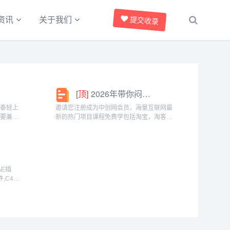
提交收录
资讯
关于我们
[顶]
2026年带你闷声赚大钱，轻松月赚1000+
椰泰轻上
邀请您注册成为中创网会员，海量互联网最
需要兼顾
新的热门项目课程免费学包括淘宝，淘客，
生党，都
闲鱼，自媒体，CPA，CPS，虚拟资源，各
。成为分
类爆粉赚钱攻略，国内外最新赚钱项目，都
间隙、下
在中创网，快来学习吧！注册中创网（赚现
金）h...
AE插
件,C4D
享
ow,Houdini,DaVinci