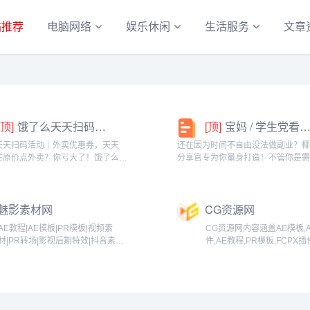
站推荐
电脑网络
娱乐休闲
生活服务
文章
[顶]
饿了么天天扫码活动｜外卖优惠券，天天领！
[顶]
宝妈 / 学生党看过来！椰泰轻上分享官，时间自由，在家也能赚
天天扫码活动｜外卖优惠券，天天
还在因为时间不自由没法做副业？
在原价点外卖？你亏大了！饿了么官
分享官专为你量身打造！不管你是
「天天扫码活动」，用微信扫一扫，
家庭的宝妈，还是想赚生活费的学
外卖专属优惠券，先领券再下单，省
能在这里找到适合自己的增收方式
算！优惠覆盖全场景早餐汉堡、午餐
享官，你可以自由安排时间：带娃
魅影素材网
CG资源网
餐炸...
课碎片、睡...
AE教程|AE模板|PR模板|视频素
CG资源网内容涵盖AE模板,
材|PR转场|影视后期特效|抖音素
件,AE教程,PR模板,FCPX插
材|PS资源达芬奇调色|LR调
插件,C4D教程,3D模型；分
色|PSD|FCPX插件交流学习免费下
Premiere,Photoshop,Realfl
载...
R...