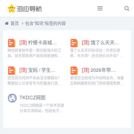
首页
包含"知讯"标签的内容
[顶]
柠檬卡商城24h自动发卡平台虚拟商品激活码自助购买商城
[顶]
饿了么天天扫码活动｜外卖优惠券，天天领！
微信转发软件是一款功能强大的工
饿了么天天扫码活动｜外卖优惠
具，旨在帮助用户高效地管理和操
券，天天领！还在原价点外卖？你
作微信账号。它提供了多种实用功
亏大了！饿了么官方推出「天天扫
能，包括一键转发、朋友圈转发和
码活动」，用微信扫一扫，就能领
[顶]
宝妈 / 学生党看过来！椰泰轻上分享官，时间自由，在家也能赚
[顶]
2026年带你闷声赚大钱，轻松月赚1000+
微信抢红包等。一键转发软件使得
外卖专属优惠券，先领券再下单，
用户可以轻松地将消息、图片或其
省钱更划算！优惠覆盖全场景早餐
还在因为时间不自由没法做副业？
邀请您注册成为中创网会员，海量
他内容快速转发给多个...
汉堡、午餐快餐、晚餐炸...
椰泰轻上分享官专为你量身打造！
互联网最新的热门项目课程免费学
不管你是需要兼顾家庭的宝妈，还
包括淘宝，淘客，闲鱼，自媒体，
是想赚生活费的学生党，都能在这
CPA，CPS，虚拟资源，各类爆粉
TKDCZ网图
里找到适合自己的增收方式。成为
赚钱攻略，国内外最新赚钱项目，
分享官，你可以自由安排时间：带
都在中创网，快来学习吧！注册中
TKDCZ网图是一个技术资源
娃间隙、下课碎片、睡...
创网（赚现金）h...
分享交流网站，包括电子设
备或软件使用教程，技术心
得及软件分享等等，让你在
这可以找到想要的资源。I
want to资源版图！...