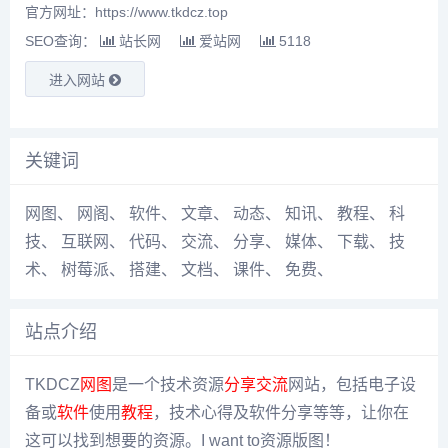
官方网址：https://www.tkdcz.top
SEO查询：
站长网
爱站网
5118
进入网站
关键词
网图
、
网阁
、
软件
、
文章
、
动态
、
知讯
、
教程
、
科
技
、
互联网
、
代码
、
交流
、
分享
、
媒体
、
下载
、
技
术
、
树莓派
、
搭建
、
文档
、
课件
、
免费
、
站点介绍
TKDCZ
网图
是一个技术资源
分享
交流
网站，包括电子设
备或
软件
使用
教程
，技术心得及软件分享等等，让你在
这可以找到想要的资源。I want to资源版图！