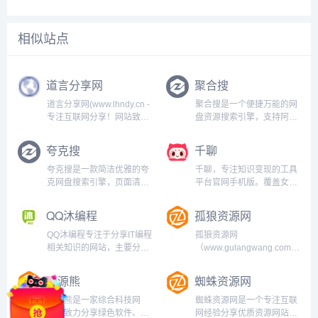
相似站点
道言分享网
聚合搜
道言分享网(www.lhndy.cn -
聚合搜是一个便捷万能的网
专注互联网分享！网站致力
盘资源搜索引擎，支持阿里
分享免费游戏、软件下载、
云盘、百度网盘、夸克网
活动线报、网站源码、网络
盘、迅雷云盘等主流网盘资
夸克搜
千聊
课程、设计模板、影视等资
源搜索，涵盖电影、电视
源共享，坚持分享网络技术
剧、短剧、动漫、软件、音
夸克搜是一款简洁优雅的夸
千聊，专注知识变现的工具
资源，努力为各位网友呈现
乐、文档、壁纸、学习资源
克网盘搜索引擎，页面清
平台官网手机版。覆盖女性
最好的资源分...
等全类型资源，给您最好的
爽，资源全面，支持影视、
成长、婚恋、育儿、瑜伽塑
网盘搜索体验...
短剧、综艺、动漫等夸克网
形、职场、经营管理、心理
QQ沐编程
孤狼资源网
盘资源搜索。只需输入关键
等40多个类目，与你相关，
词，即可快速找到相关夸克
对你有用的知识服务平
QQ沐编程专注于分享IT编程
孤狼资源网
网盘资源。...
台。...
相关知识的网站，主要分享
（www.gulangwang.com）
课程设计与毕业设计案例代
专注分享网络精品资源平台,
码，实用功能代码，技术教
免费软件,活动线报,免费游
资源熊
蜘蛛资源网
程，bug解决方案，编程工
戏,网站源码,小刀娱乐网,QQ
具推荐和使用方法以及编程
皇族馆,爱q生活网,小k网,真
资源熊是一家综合科技网
蜘蛛资源网是一个专注互联
课程分享等...
牛论坛,流氓资源网,技术导
站，致力分享绿色软件、免
网经验分享优质资源网站，