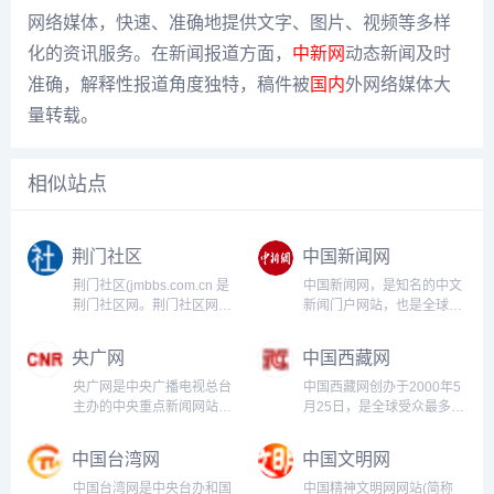
网络媒体，快速、准确地提供文字、图片、视频等多样
化的资讯服务。在新闻报道方面，
中新网
动态新闻及时
准确，解释性报道角度独特，稿件被
国内
外网络媒体大
量转载。
相似站点
荆门社区
中国新闻网
荆门社区(jmbbs.com.cn 是
中国新闻网，是知名的中文
荆门社区网。荆门社区网涵
新闻门户网站，也是全球互
盖荆门招聘、房产、装修、
联网中文新闻资讯最重要的
找房、二手、汽车、交友、
原创内容供应商之一。依托
央广网
中国西藏网
社区人才网、声色荆门、社
中新社遍布全球的采编网络,
区论坛、荆门网站制作、网
每天24小时面向广大网民和
央广网是中央广播电视总台
中国西藏网创办于2000年5
站优化作等服务。...
网络媒体，快速、准确地提
主办的中央重点新闻网站，
月25日，是全球受众最多、
供文字、图片、视频等多样
是中国最具影响力的网络媒
影响最大、报道最权威的涉
化的...
体之一，也是国内新闻原创
藏新闻综合网站。有中、
中国台湾网
中国文明网
报道生产的核心平台和中文
英、德、法、藏等5个语
互联网原创内容传播的重要
种、6个子网，以关注高层
中国台湾网是中央台办和国
中国精神文明网网站(简称