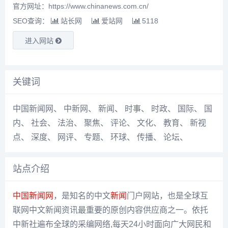
官方网址：https://www.chinanews.com.cn/
SEO查询：
站长网
爱站网
5118
进入网站
关键词
中国新闻网
、
中新网
、
新闻
、
时事
、
时政
、
国际
、
国
内
、
社会
、
法治
、
聚焦
、
评论
、
文化
、
教育
、
新视
点
、
深度
、
网评
、
专题
、
环球
、
传播
、
论坛
、
站点介绍
中国新闻网
，是知名的中文
新闻
门户网站，也是全球互
联网中文新闻资讯最重要的原创内容供应商之一。依托
中新社遍布全球的采编网络,每天24小时面向广大网民和