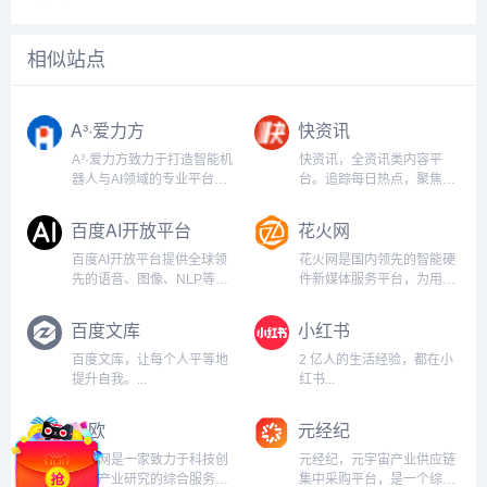
相似站点
A³·爱力方
快资讯
A³·爱力方致力于打造智能机
快资讯，全资讯类内容平
器人与AI领域的专业平台，
台。追踪每日热点，聚焦前
整合资讯、活动、技术、数
沿资讯，新闻及时掌握。懂
据、社区资源，服务行业从
内容，所以更懂你。...
百度AI开放平台
花火网
业者、研究人员、企业和投
资者，促进智能机器人生态
百度AI开放平台提供全球领
花火网是国内领先的智能硬
的协同发展。...
先的语音、图像、NLP等多
件新媒体服务平台，为用户
项人工智能技术，开放对话
带来新鲜的科技点评，好玩
式人工智能系统、智能驾驶
的硬件评测，犀利的业界评
百度文库
小红书
系统两大行业生态，共享AI
论等。花火网专注于智能硬
领域最新的应用场景和解决
件领域，致力打造成最优秀
百度文库，让每个人平等地
2 亿人的生活经验，都在小
方案，帮您提升竞争力，开
的智能硬件网站。...
提升自我。...
红书...
创未来。...
亿欧
元经纪
亿欧网是一家致力于科技创
元经纪，元宇宙产业供应链
新和产业研究的综合服务平
集中采购平台，是一个综合