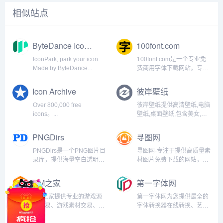
相似站点
ByteDance IconPark
100font.com
IconPark, park your icon.
100font.com是一个专业免
Made by ByteDance...
费商用字体下载网站。专注
于收集整理商用免费字体、
免费无版权可商用字体。免
Icon Archive
彼岸壁纸
费字体下载、免费放心商
用。...
Over 800,000 free
彼岸壁纸提供高清壁纸,电脑
icons。...
壁纸,桌面壁纸,包含美女,游
戏,动漫,风景,日历,动物,节
日,唯美,汽车等精美壁纸...
PNGDirs
寻图网
PNGDirs是一个PNG图片目
寻图网-专注于提供高质量素
录库，提供海量空白透明背
材图片免费下载的网站，提
景免抠PNG图片素材，网站
供优质矢量图标、png素
所有的资源均可免费下载，
材、高清背景素材、图片素
GM之家
第一字体网
可免费商用。...
材、设计素材、音效音频素
材、免费商用字体下载，找
Gm之家提供专业的游戏源
第一字体网为您提供最全的
高质量素材就来寻图网。...
码交易、游戏素材交易、游
字体转换器在线转换、艺术
戏工具交易,涵盖了游戏开
字体在线生成器和字体下