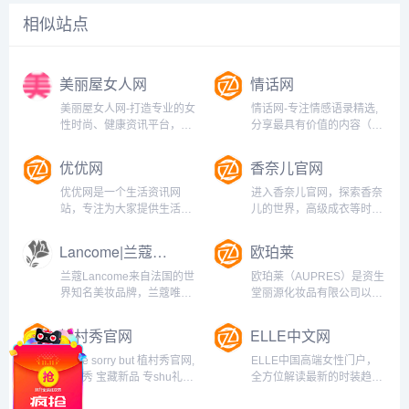
相似站点
美丽屋女人网
情话网
美丽屋女人网-打造专业的女
情话网-专注情感语录精选,
性时尚、健康资讯平台，关
分享最具有价值的内容（包
注女生健康、瘦身、美容护
含：情话，情感，心情，爱
肤、情感、母婴知识资讯网
情，励志，星座等美文分
优优网
香奈儿官网
站！...
享）！...
优优网是一个生活资讯网
进入香奈儿官网，探索香奈
站，专注为大家提供生活小
儿的世界，高级成衣等时尚
常识、生活百科、美食推
精品，香奈儿香水，彩妆，
荐、情感解答、修身养身、
护肤品等美容品以及香奈儿
Lancome|兰蔻官网
欧珀莱
游戏娱乐、身体锻练、女性
手表与高级珠宝。了解新款
穿搭、时尚美图等内容，是
香奈儿产品图片及价格请登
兰蔻Lancome来自法国的世
欧珀莱（AUPRES）是资生
专为女性提供的服务的网
陆香奈儿CHANEL官网。...
界知名美妆品牌，兰蔻唯一
堂丽源化妆品有限公司以资
站。...
官网暨官方商城提供:女士护
生堂140年的历史文化底蕴
肤、彩妆、香水、男士护肤
为基础。以“我，赢了时光”
植村秀官网
ELLE中文网
等产品信息和美颜方案。欢
为品牌理念。为中国女性的
迎来官网购买，这里包含最
健康活力之美提供高品质咨
We're sorry but 植村秀官网,
ELLE中国高端女性门户，
全的兰蔻产品，全场免运
询。登录欧珀莱天猫旗舰店
植村秀 宝藏新品 专shu礼
全方位解读最新的时装趋
费，还有有礼盒套装及限时
更有专享优惠等着你。...
遇,shu uemura植村秀官方
势，提供最专业的美容指
好...