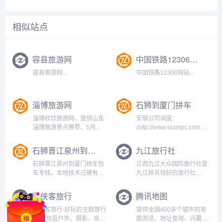
相似站点
容县旅游网
中国铁路12306网站
容县旅游网...
中国铁路12306网站...
淄博旅游网
石狮到厦门拼车
淄博欣欣旅游网，提供山东
安顺公司调度:
淄博旅游景点推荐、5月淄
(http://www.ssxmpc.com 承
博旅游攻略、淄博旅行社、
接石狮晋江泉州到厦门拼车
淄博旅游线路、淄博酒店预
包车往返专线，厦门到石狮
石狮晋江泉州到厦门拼车包车专线
九江旅行社
订、淄博旅游地图等出行指
晋江泉州私家车拼车包车、
南及旅游服务●欣欣旅游网
机场接送等安全快捷长途服
石狮晋江泉州到厦门拼车包
江西九江大众国际旅行社是
CNCN.com 更新时间：04
务、兼小件货运。成立于
车专线。本地技术过硬有经
九江排名较好的旅行社
月28日11点...
年，专注行业数年。经...
验老司机
0792-8116833.专注旅游二
（www.sjqxmpinbaoche.com）
十年,是一家管理正规,诚信
游侠客旅行
腾讯地图
提供厦门到石狮晋江泉州的
守信的江西九江旅行社.九江
士多少钱，拼车，包车，商
旅行社提供纯玩小包团,私人
游侠客旅行-好玩的主题旅行
提供全国400多个城市的地
务车，全程高速直达。...
定制团,休闲游,品质游团。...
平台,包括户外、摄影、亲
图浏览、地址查询、兴趣点