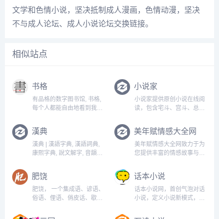
文学和色情小说，坚决抵制成人漫画，色情动漫，坚决
不与成人论坛、成人小说论坛交换链接。
相似站点
书格
小说家
有品格的数字图书馆, 书格,
小说家提供原创小说在线阅
每个人都能自由地看到我们
读，包含宅斗、宫斗、总
的文明...
裁、青春、都市等一系列的
作品的在线阅读...
漢典
美年赋情感大全网
漢典 | 漢語字典, 漢語詞典,
美年赋情感大全网致力于为
康熙字典, 說文解字, 音韻方
您提供丰富的情感故事与实
言, 字源字形, 異體字...
用建议，深入探讨家暴、婆
媳关系等情感问题，帮助您
肥饶
话本小说
理解爱情的复杂性与分手后
的情感修复。无论是伤感日
肥饶， 一个集成语、谚语、
话本小说网，首创气泡对话
志还是情感故事，我们都希
俗语、俚语、俏皮话、歇后
小说，定义小说新模式，读
望为您提供支持与启发，让
语分享学习网站，以求会盟
小说就像聊天一样轻松有
每个人都...
而谋学业之进，不爱珍器重
趣！言情小说、玄幻小说、