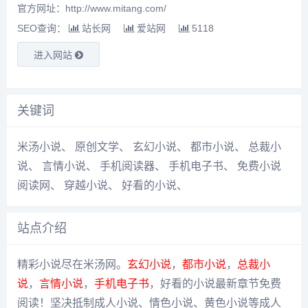
官方网址：http://www.mitang.com/
SEO查询：
站长网
爱站网
5118
进入网站
关键词
米汤小说
、
原创文学
、
玄幻小说
、
都市小说
、
总裁小
说
、
言情小说
、
手机阅读器
、
手机电子书
、
免费小说
阅读网
、
穿越小说
、
好看的小说
、
站点介绍
精彩小说尽在米汤网。
玄幻小说
，
都市小说
，
总裁小
说
，
言情小说
，
手机电子书
，好看的小说最新章节免费
阅读！坚决抵制成人小说、情色小说、黄色小说等成人