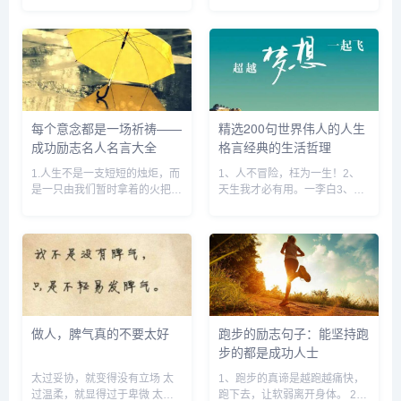
背叛了我，无论你对我来说多么
最令人神往的地方。 你不知道
的重要我都会让你付出代价3、
那个人什么时候来，你也不知道
在班上最要好的两个闺蜜背叛了
那个人来了会不会走，甚至你都
我和我最讨厌的那个女生在一起
不确定能不能够相逢，但你还是
说我装呵呵，好好笑4、倘若
一如既往地渴望、期盼、等待...
你...
每个意念都是一场祈祷——
精选200句世界伟人的人生
成功励志名人名言大全
格言经典的生活哲理
1.人生不是一支短短的烛炬，而
1、人不冒险，枉为一生！2、
是一只由我们暂时拿着的火把；
天生我才必有用。一李白3、真
我们一要把它燃得十分光明辉
诚是一种心灵的开放。4、言教
煌，然后交给下一代的人们。
不如身教。一约翰逊5、不放
――[萧伯纳]2.播下行为的种
弃，鼓起勇气走过去！6、我要
子，可以收获习惯之果；播下习
往压力最大的地方走。7、爱政
惯的种子，可以收获性格之果；
以爱人为本。一薛敬轩8、勤奋
播下...
可以赢...
做人，脾气真的不要太好
跑步的励志句子：能坚持跑
步的都是成功人士
太过妥协，就变得没有立场 太
1、跑步的真谛是越跑越痛快，
过温柔，就显得过于卑微 太过
跑下去，让软弱离开身体。 2、