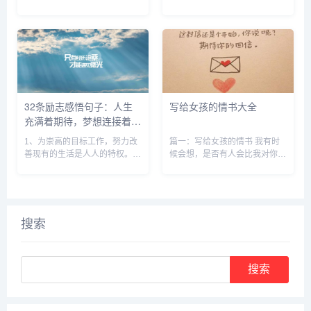
忠厚，就显得有点懦弱 习惯了
做一个幸福的人，读书、跑步、
对别人说好 别人就喜欢对你肆
努力工作，关心身体和保持好心
无忌惮 习惯了帮别人做事 别人
情，成为最好的自己。 3、最好
就容易得寸进尺 习惯了对别人
的跑步，就是你在一个陌生的地
迁就 就助...
方，发现一种久违的感...
32条励志感悟句子：人生
写给女孩的情书大全
充满着期待，梦想连接着未
来
1、为崇高的目标工作，努力改
篇一：写给女孩的情书 我有时
善现有的生活是人人的特权。我
候会想，是否有人会比我对你还
们不应一味盲目顺应别人成功的
好。我想做的就是这样，试图去
实例，或固守成规，一成不变。
探索关于你的点滴。生活中没有
我们应该满怀理想，大步迈向无
什么大起大落，平平凡凡的细节
可限量的未来。人类不再为追求
中好多不能用文字准确的描绘，
道德，转而为维持这个机械组织
我只是想尽力书写自己内心真...
搜索
牺牲...