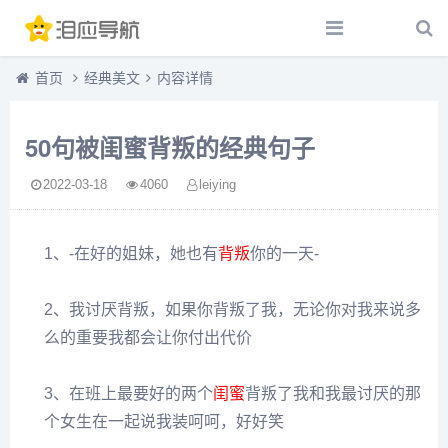
首页
经典美文
内容详情
50句被闺蜜背叛的经典句子
2022-03-18
4060
leiying
1、-在好的姐妹，她也有
背叛
你的一天-
2、我讨厌背叛，如果你背叛了我，无论你对我来说多
么的重要我都会让你付出代价
3、在班上最要好的两个
闺蜜
背叛了我和我最讨厌的那
个女生在一起说我装呵呵，好好笑