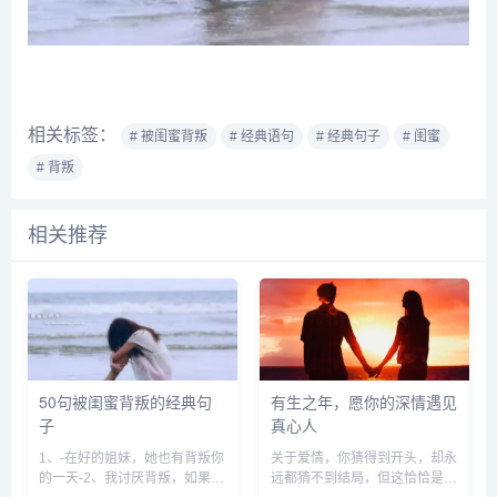
相关标签：
# 被闺蜜背叛
# 经典语句
# 经典句子
# 闺蜜
# 背叛
相关推荐
50句被闺蜜背叛的经典句
有生之年，愿你的深情遇见
子
真心人
1、-在好的姐妹，她也有背叛你
关于爱情，你猜得到开头，却永
的一天-2、我讨厌背叛，如果你
远都猜不到结局，但这恰恰是它