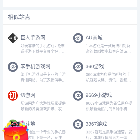
相似站点
巨人手游网
AU商城
好玩靠谱的手机游戏，想知
1 本游戏是一款玩法相对复
道手游下载平台哪个好，好
杂的舞蹈类电脑客户端游
玩的手游下载排行榜，下载
戏． 适用于年满18周岁及
靠谱的手机应用app，就来
以上的用户.2 本游戏画面色
笨手机游戏网
360游戏
巨人手游网体验吧！...
彩鲜明、配乐明快．没有设
置主体剧情。游戏中有需要
笨手机游戏网是专业的手游
360游戏为您提供新鲜的手
单人或多人进行的游戏模
资讯网站，为玩家提供手机
机游戏攻略、资讯、视频、
式，玩法基于一定难度的思
游戏下载、手游资讯，手游
直播、评测、榜单、排行等
维判...
攻略及评测，为手机游戏玩
优质内容，更有海量游戏活
切游网
9669小游戏
家提供最强的攻略资料！...
动、礼包福利你来拿！...
切游网为广大游戏玩家提供
9669小游戏网为各位用户提
最新的各类游戏资讯、攻
供最新最热门的各种手机游
略、下载和图片视频等信
戏、软件下载，全部都是绿
息。不管是手机游戏、网络
色资源，极速下载通道，旨
麦芽地
3367游戏
游戏还是单机游戏，好玩的
在提供一个优质下载资源网
游戏都在切游网...
站。...
麦芽地是一个专业的手机游
3367游戏是集手游运营，发
戏和应用下载平台，专注于
行，游戏媒体资讯为一体的