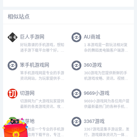
相似站点
巨人手游网
AU商城
好玩靠谱的手机游戏，想知
1 本游戏是一款玩法相对复
道手游下载平台哪个好，好
杂的舞蹈类电脑客户端游
玩的手游下载排行榜，下载
戏． 适用于年满18周岁及
靠谱的手机应用app，就来
以上的用户.2 本游戏画面色
笨手机游戏网
360游戏
巨人手游网体验吧！...
彩鲜明、配乐明快．没有设
置主体剧情。游戏中有需要
笨手机游戏网是专业的手游
360游戏为您提供新鲜的手
单人或多人进行的游戏模
资讯网站，为玩家提供手机
机游戏攻略、资讯、视频、
式，玩法基于一定难度的思
游戏下载、手游资讯，手游
直播、评测、榜单、排行等
维判...
攻略及评测，为手机游戏玩
优质内容，更有海量游戏活
切游网
9669小游戏
家提供最强的攻略资料！...
动、礼包福利你来拿！...
切游网为广大游戏玩家提供
9669小游戏网为各位用户提
最新的各类游戏资讯、攻
供最新最热门的各种手机游
略、下载和图片视频等信
戏、软件下载，全部都是绿
息。不管是手机游戏、网络
色资源，极速下载通道，旨
麦芽地
3367游戏
游戏还是单机游戏，好玩的
在提供一个优质下载资源网
游戏都在切游网...
站。...
麦芽地是一个专业的手机游
3367游戏是集手游运营，发
戏和应用下载平台，专注于
行，游戏媒体资讯为一体的