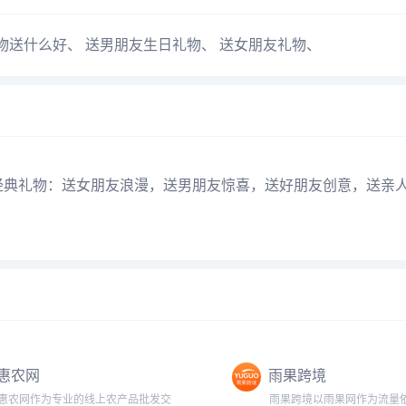
物送什么好
、
送男朋友生日礼物
、
送女朋友礼物
、
款经典礼物：送女朋友浪漫，送男朋友惊喜，送好朋友创意，送亲
惠农网
雨果跨境
惠农网作为专业的线上农产品批发交
雨果跨境以雨果网作为流量