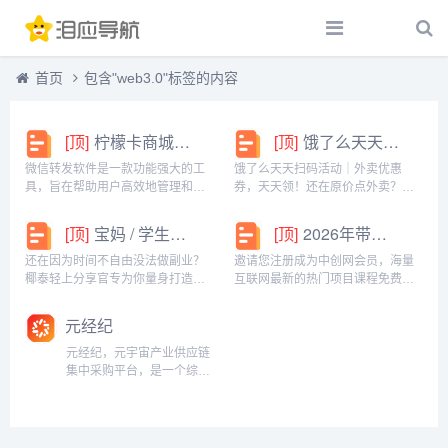
首页
包含"web3.0"标签的内容
[顶]
柠檬卡商城24h自动发卡平台虚拟商品激活码自助购买商城
[顶]
饿了么天天扫码活动｜外卖优惠券，天天领！
微信转发软件是一款功能强大的工
饿了么天天扫码活动｜外卖优惠
具，旨在帮助用户高效地管理和操
券，天天领！还在原价点外卖？你
作微信账号。它提供了多种实用功
亏大了！饿了么官方推出「天天扫
能，包括一键转发、朋友圈转发和
码活动」，用微信扫一扫，就能领
[顶]
宝妈 / 学生党看过来！椰泰轻上分享官，时间自由，在家也能赚
[顶]
2026年带你闷声赚大钱，轻松月赚1000+
微信抢红包等。一键转发软件使得
外卖专属优惠券，先领券再下单，
用户可以轻松地将消息、图片或其
省钱更划算！优惠覆盖全场景早餐
还在因为时间不自由没法做副业？
邀请您注册成为中创网会员，海量
他内容快速转发给多个...
汉堡、午餐快餐、晚餐炸...
椰泰轻上分享官专为你量身打造！
互联网最新的热门项目课程免费学
不管你是需要兼顾家庭的宝妈，还
包括淘宝，淘客，闲鱼，自媒体，
是想赚生活费的学生党，都能在这
CPA，CPS，虚拟资源，各类爆粉
元经纪
里找到适合自己的增收方式。成为
赚钱攻略，国内外最新赚钱项目，
分享官，你可以自由安排时间：带
都在中创网，快来学习吧！注册中
元经纪，元宇宙产业供应链
娃间隙、下课碎片、睡...
创网（赚现金）h...
集中采购平台，是一个综合
性服务平台集合全球元宇宙
行业的优质供应链，一站式
采购您所需要的元宇宙行业
解决方案和产品。全网比