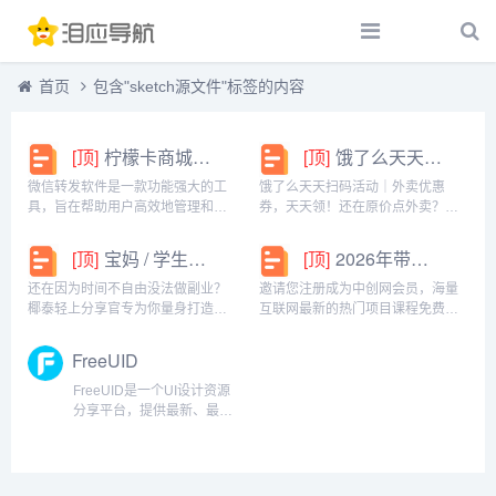
首页
包含"sketch源文件"标签的内容
[顶]
柠檬卡商城24h自动发卡平台虚拟商品激活码自助购买商城
[顶]
饿了么天天扫码活动｜外卖优惠券，天天领！
微信转发软件是一款功能强大的工
饿了么天天扫码活动｜外卖优惠
具，旨在帮助用户高效地管理和操
券，天天领！还在原价点外卖？你
作微信账号。它提供了多种实用功
亏大了！饿了么官方推出「天天扫
能，包括一键转发、朋友圈转发和
码活动」，用微信扫一扫，就能领
[顶]
宝妈 / 学生党看过来！椰泰轻上分享官，时间自由，在家也能赚
[顶]
2026年带你闷声赚大钱，轻松月赚1000+
微信抢红包等。一键转发软件使得
外卖专属优惠券，先领券再下单，
用户可以轻松地将消息、图片或其
省钱更划算！优惠覆盖全场景早餐
还在因为时间不自由没法做副业？
邀请您注册成为中创网会员，海量
他内容快速转发给多个...
汉堡、午餐快餐、晚餐炸...
椰泰轻上分享官专为你量身打造！
互联网最新的热门项目课程免费学
不管你是需要兼顾家庭的宝妈，还
包括淘宝，淘客，闲鱼，自媒体，
是想赚生活费的学生党，都能在这
CPA，CPS，虚拟资源，各类爆粉
FreeUID
里找到适合自己的增收方式。成为
赚钱攻略，国内外最新赚钱项目，
分享官，你可以自由安排时间：带
都在中创网，快来学习吧！注册中
FreeUID是一个UI设计资源
娃间隙、下课碎片、睡...
创网（赚现金）h...
分享平台，提供最新、最全
的UI设计相关资源下载，内
容涵盖UI资源下载，UI素材
下载，UI源文件，运营设
计，动效设计资源下载，ui