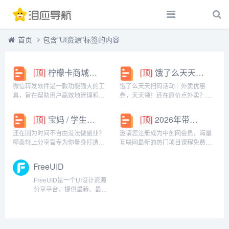
首页
包含"UI资源"标签的内容
[顶]
柠檬卡商城24h自动发卡平台虚拟商品激活码自助购买商城
[顶]
饿了么天天扫码活动｜外卖优惠券，天天领！
微信转发软件是一款功能强大的工
饿了么天天扫码活动｜外卖优惠
具，旨在帮助用户高效地管理和操
券，天天领！还在原价点外卖？你
作微信账号。它提供了多种实用功
亏大了！饿了么官方推出「天天扫
能，包括一键转发、朋友圈转发和
码活动」，用微信扫一扫，就能领
[顶]
宝妈 / 学生党看过来！椰泰轻上分享官，时间自由，在家也能赚
[顶]
2026年带你闷声赚大钱，轻松月赚1000+
微信抢红包等。一键转发软件使得
外卖专属优惠券，先领券再下单，
用户可以轻松地将消息、图片或其
省钱更划算！优惠覆盖全场景早餐
还在因为时间不自由没法做副业？
邀请您注册成为中创网会员，海量
他内容快速转发给多个...
汉堡、午餐快餐、晚餐炸...
椰泰轻上分享官专为你量身打造！
互联网最新的热门项目课程免费学
不管你是需要兼顾家庭的宝妈，还
包括淘宝，淘客，闲鱼，自媒体，
是想赚生活费的学生党，都能在这
CPA，CPS，虚拟资源，各类爆粉
FreeUID
里找到适合自己的增收方式。成为
赚钱攻略，国内外最新赚钱项目，
分享官，你可以自由安排时间：带
都在中创网，快来学习吧！注册中
FreeUID是一个UI设计资源
娃间隙、下课碎片、睡...
创网（赚现金）h...
分享平台，提供最新、最全
的UI设计相关资源下载，内
容涵盖UI资源下载，UI素材
下载，UI源文件，运营设
计，动效设计资源下载，ui