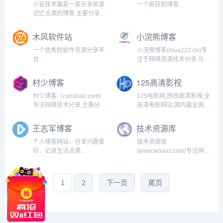
小宜技术猫是一家乐享资源
一个疯狂的博客...
记忆点滴的博客,主要分享程
序源码,网站搭建教程,SEO
教程,网络技术,免费空间,模
木风软件站
小浣熊博客
板插件,各类资源,各类教程,
软件分享,致力创造一个高质
一个优秀的软件资源分享平
小浣熊博客(mua222.cn)专
量分享平台。...
台...
注于网络资源技术分享,与原
创作品发布！主要共享程序
源码,精选教程,全网优秀软
村少博客
125高清影视
件,便捷工具,活动分享,努力
打造高质量资源分享平台....
村少博客（cunshao.com)
125电影网,西西高清影视,全
专注网络技术分享,主要分享
高清电影网站,国内最全高清
程序源码,网络技术,PSD源
资料网,更新最快,高清资源
码,模板插件,活动分享,各类
分享,高清电影下载,最新高
王志军博客
技术资源库
教程,软件,QQ资源,致力创造
清美剧,高清字幕,以及最新
一个高质量分享平台....
影评...
个人博客网站，分享兴趣爱
技术资源库
好，记录生活点滴...
(www.wouuz.com)专注网络
技术分享,主要分享线报活
动,优惠券,编程技术,程序源
码,模板插件,各类教程,破解
1
2
下一页
尾页
软件,科学上网,资料网站,致
力创造一个高质量分享平
台....