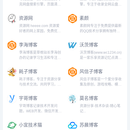
的加入。...
技术资源，努力为各位网友
克网盘搜索引擎，页面清
擎，专注于收录全网云盘资
呈现最好的资源分...
爽，资源全面，支持影视、
源，支持百度网盘、阿里云
短剧、综艺、动漫等夸克网
盘、夸克云盘、迅雷云盘等
资源网
素颜
盘资源搜索。只需输入关键
网盘资源的全文检索。实时
词，即可快速找到相关夸克
更新，海量资源。您想要的
资源网 heeee.com 资源爱
素颜网专注于免费提供最新
网盘资源。...
这里都有！...
好者的网上家园，免费优质
的QQ技术分享拥有独特领
资源分享网站！...
域的游戏资源,专业负责人掌
控QQ活动动态,多方面性质
李海博客
沃茨博客
资源分享,免费源码交流学习
基地,绿色、安全、搞笑的软
李海博客是草根站长李海创
沃茨博客(www.wc1234.cn)
件基地....
办的记录学习生活和专注于
是一家乐享资源记忆点滴的
资源分享,软件测评和建站技
博客,主要分享程序源码,网
术分享交流的个人博客网站,
络技术,模板主题,各类资源,
耗子博客
风信子博客
为企业和个人提供网站建设
各类教程,手机应用,致力创
服务和网站建设培训。...
造一个高质量的分享平台....
耗子博客，专注于资源分享
风信子博客是一个爱分享收
与技术交流。共同学习，一
集及原创，游戏攻略、模板
起进步！享受编程和技术所
插件、精品资源分享、记录
带来的快乐 –...
生活点滴的网站。...
宇哥博客
莫名博客
宇哥博客记录技术开发问
资源分享-技术杂谈-随心笔
题，WEB开发、微信开发技
记...
术、源码、软件分享。...
小宜技术猫
苏晨博客