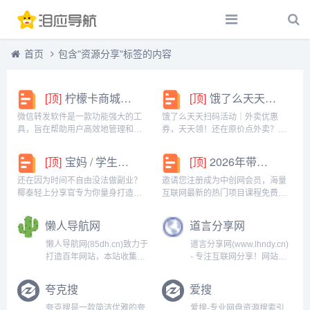
首页
包含"资源分享"标签的内容
[顶]
柠檬卡商城24h自动发卡平台虚拟商品激活码自助购买商城
[顶]
饿了么天天扫码活动｜外卖优惠券，天天领！
微信转发软件是一款功能强大的工
饿了么天天扫码活动｜外卖优惠
具，旨在帮助用户高效地管理和操
券，天天领！还在原价点外卖？你
作微信账号。它提供了多种实用功
亏大了！饿了么官方推出「天天扫
能，包括一键转发、朋友圈转发和
码活动」，用微信扫一扫，就能领
[顶]
宝妈 / 学生党看过来！椰泰轻上分享官，时间自由，在家也能赚
[顶]
2026年带你闷声赚大钱，轻松月赚1000+
微信抢红包等。一键转发软件使得
外卖专属优惠券，先领券再下单，
用户可以轻松地将消息、图片或其
省钱更划算！优惠覆盖全场景早餐
还在因为时间不自由没法做副业？
邀请您注册成为中创网会员，海量
他内容快速转发给多个...
汉堡、午餐快餐、晚餐炸...
椰泰轻上分享官专为你量身打造！
互联网最新的热门项目课程免费学
不管你是需要兼顾家庭的宝妈，还
包括淘宝，淘客，闲鱼，自媒体，
是想赚生活费的学生党，都能在这
CPA，CPS，虚拟资源，各类爆粉
懒人导航网
道言分享网
里找到适合自己的增收方式。成为
赚钱攻略，国内外最新赚钱项目，
分享官，你可以自由安排时间：带
都在中创网，快来学习吧！注册中
懒人导航网(85dh.cn)致力于
道言分享网(www.lhndy.cn)
娃间隙、下课碎片、睡...
创网（赚现金）h...
打造百年网站，本站收集全
- 专注互联网分享！网站致
网资源，各种网站等，一个
力分享免费游戏、软件下
网站等于无数个网站，你需
载、活动线报、网站源码、
夸克搜
爱搜
要的任何网站在本站都可以
网络课程、设计模板、影视
查到，如果你是站长期待你
等资源共享，坚持分享网络
夸克搜是一款简洁优雅的夸
爱搜-专业网盘资源搜索引