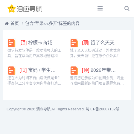
首页
包含"苹果ios多开"标签的内容
[顶]
柠檬卡商城24h自动发卡平台虚拟商品激活码自助购买商城
[顶]
饿了么天天扫码活动｜外卖优惠券，天天领！
微信转发软件是一款功能强大的工
饿了么天天扫码活动｜外卖优惠
具，旨在帮助用户高效地管理和操
券，天天领！还在原价点外卖？你
作微信账号。它提供了多种实用功
亏大了！饿了么官方推出「天天扫
能，包括一键转发、朋友圈转发和
码活动」，用微信扫一扫，就能领
[顶]
宝妈 / 学生党看过来！椰泰轻上分享官，时间自由，在家也能赚
[顶]
2026年带你闷声赚大钱，轻松月赚1000+
微信抢红包等。一键转发软件使得
外卖专属优惠券，先领券再下单，
用户可以轻松地将消息、图片或其
省钱更划算！优惠覆盖全场景早餐
还在因为时间不自由没法做副业？
邀请您注册成为中创网会员，海量
他内容快速转发给多个...
汉堡、午餐快餐、晚餐炸...
椰泰轻上分享官专为你量身打造！
互联网最新的热门项目课程免费学
不管你是需要兼顾家庭的宝妈，还
包括淘宝，淘客，闲鱼，自媒体，
是想赚生活费的学生党，都能在这
CPA，CPS，虚拟资源，各类爆粉
里找到适合自己的增收方式。成为
赚钱攻略，国内外最新赚钱项目，
分享官，你可以自由安排时间：带
都在中创网，快来学习吧！注册中
Copyright © 2026
泪应导航
All Rights Reserved.
蜀ICP备20007132号
娃间隙、下课碎片、睡...
创网（赚现金）h...