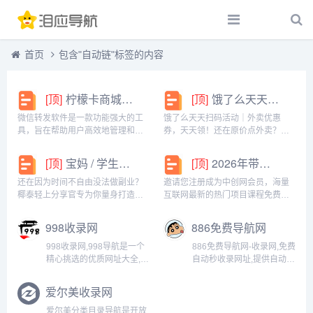
首页
包含"自动链"标签的内容
[顶]
柠檬卡商城24h自动发卡平台虚拟商品激活码自助购买商城
[顶]
饿了么天天扫码活动｜外卖优惠券，天天领！
微信转发软件是一款功能强大的工
饿了么天天扫码活动｜外卖优惠
具，旨在帮助用户高效地管理和操
券，天天领！还在原价点外卖？你
作微信账号。它提供了多种实用功
亏大了！饿了么官方推出「天天扫
能，包括一键转发、朋友圈转发和
码活动」，用微信扫一扫，就能领
[顶]
宝妈 / 学生党看过来！椰泰轻上分享官，时间自由，在家也能赚
[顶]
2026年带你闷声赚大钱，轻松月赚1000+
微信抢红包等。一键转发软件使得
外卖专属优惠券，先领券再下单，
用户可以轻松地将消息、图片或其
省钱更划算！优惠覆盖全场景早餐
还在因为时间不自由没法做副业？
邀请您注册成为中创网会员，海量
他内容快速转发给多个...
汉堡、午餐快餐、晚餐炸...
椰泰轻上分享官专为你量身打造！
互联网最新的热门项目课程免费学
不管你是需要兼顾家庭的宝妈，还
包括淘宝，淘客，闲鱼，自媒体，
是想赚生活费的学生党，都能在这
CPA，CPS，虚拟资源，各类爆粉
998收录网
886免费导航网
里找到适合自己的增收方式。成为
赚钱攻略，国内外最新赚钱项目，
分享官，你可以自由安排时间：带
都在中创网，快来学习吧！注册中
998收录网,998导航是一个
886免费导航网-收录网,免费
娃间隙、下课碎片、睡...
创网（赚现金）h...
精心挑选的优质网址大全,通
自动秒收录网址,提供自动收
往精彩世界的入口,涵盖了生
录网站导航大全源码,自动
活、工作、学习、娱乐等各
链,友情链接交换。...
爱尔美收录网
个方面，是您上网冲浪的必
备工具。...
爱尔美分类目录导航是开放