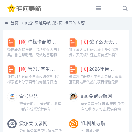
首页
包含"网址导航 第2页"标签的内容
[顶]
柠檬卡商城24h自动发卡平台虚拟商品激活码自助购买商城
[顶]
饿了么天天扫码活动｜外卖优惠券，天天领！
微信转发软件是一款功能强大的工
饿了么天天扫码活动｜外卖优惠
具，旨在帮助用户高效地管理和操
券，天天领！还在原价点外卖？你
作微信账号。它提供了多种实用功
亏大了！饿了么官方推出「天天扫
能，包括一键转发、朋友圈转发和
码活动」，用微信扫一扫，就能领
[顶]
宝妈 / 学生党看过来！椰泰轻上分享官，时间自由，在家也能赚
[顶]
2026年带你闷声赚大钱，轻松月赚1000+
微信抢红包等。一键转发软件使得
外卖专属优惠券，先领券再下单，
用户可以轻松地将消息、图片或其
省钱更划算！优惠覆盖全场景早餐
还在因为时间不自由没法做副业？
邀请您注册成为中创网会员，海量
他内容快速转发给多个...
汉堡、午餐快餐、晚餐炸...
椰泰轻上分享官专为你量身打造！
互联网最新的热门项目课程免费学
不管你是需要兼顾家庭的宝妈，还
包括淘宝，淘客，闲鱼，自媒体，
是想赚生活费的学生党，都能在这
CPA，CPS，虚拟资源，各类爆粉
壹号导航
886免费导航网
里找到适合自己的增收方式。成为
赚钱攻略，国内外最新赚钱项目，
分享官，你可以自由安排时间：带
都在中创网，快来学习吧！注册中
壹号导航 、1号导航、收集
886免费导航网-收录网,免费
娃间隙、下课碎片、睡...
创网（赚现金）h...
国内外优秀设计网站、UI设
自动秒收录网址,提供自动收
计资源网站、灵感创意网
录网站导航大全源码,自动
站、素材资源网站、影视网
链,友情链接交换。...
爱尔美收录网
YL网址导航
站、资源网站、SEO网站、
UI设计,UI设计素材,设计导
爱尔美分类目录导航是开放
YL网址导航