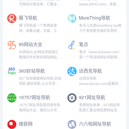
航,网址导航,设计资源,创意
式网站分类目录，汇集全网
(www.yl600.com)，收录国
导航,创意网站导航...
优质网址及资源的中文上网
内外、各行业优秀网站，分
导航。及时收录分类的网址,
类整理和分享收藏好网站信
薇飞导航
MoreThing导航
让您的网络生活更简单精
息，让用户方便快捷找网
彩。上网,从爱尔美国际导航
站，提供便利的网址导航及
薇飞导航是一个免费收录
有点儿东西morething.top致
开始。...
分类目录检索、网站推广，
网，收集云盘、文娱、工
力于发现更多美好实用的网
网友可搜索国内外网站以及
具、生活、行业、博客、论
站资源，影视、软件、网
购物、团...
坛等多种网址大全的网
盘、编程搜索和技术分享。
95网站大全
笔点
站。...
在互联网的大千世界里，每
个网站都有自己独特的光
95网站大全/网站导航网汇
笔点（www.bidianer.com）
芒。你这个人，有点儿东
聚国内外优秀的网站网址,并
是一个简洁的网址导航网
西！...
免费提供网站收录/网址导
站。你可以自定义上网常用
航/网站大全/网站导航/网站
网址、自定义你需要的工具
363好站导航
达西克导航
推广,希望能帮助站长朋友们
模块。你还可以发现、收
提升网站流量及知名度....
集、分享，Web开发、设计
无广告和弹窗网站导航,好站
达西克导航
工作中的优质资源、干
导航,微信导航,公众号导航,
(www.darcyq.com)是集热门
货。...
小程序导航,好站收录,网址
网址导航、资源下载、新闻
导航，网址大全，自动收
资讯于一体的导航网站，包
16757网址导航
921网址导航
录，免费收录网站,全人工编
含了不同行业的分类目录页
辑的开放式网站分类目录,收
面。收录了实用和热门的网
16757网址导航提供发布各
免费网址收录，921网址导
录国内外,各行业优秀网站,
站和博客文章。找工具、找
类网址大全、微信公众号、
航是汇集全网优质网址及资
旨在为用户提供网站分...
网站、看博文找达西克...
微信小程序、分类信息推广
源的中文网址导航。及时收
为一体的综合服务平台！...
录分类的网址,站内搜索安
搜获网
六六啦网址导航
全，绿色。在这里让您的网