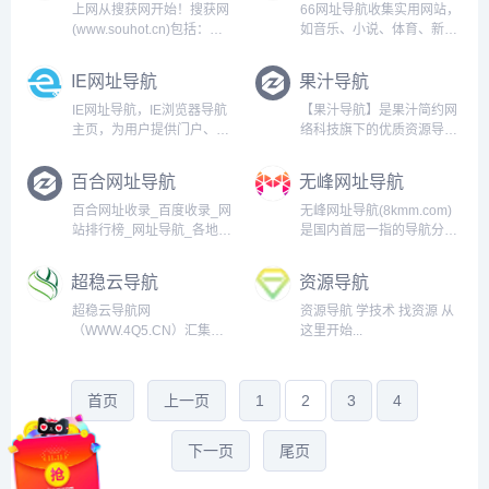
络生活更简单精彩。...
上网从搜获网开始！搜获网
66网址导航收集实用网站，
(www.souhot.cn)包括：搜
如音乐、小说、体育、新
获导航(网站分类信息收录,
闻、TV、购物、视频、软
整理,排序,按行业分类)；搜
件、笑话及游戏等，提供实
IE网址导航
果汁导航
获百科(生活出行,科技网络,
用工具、天气预报、百姓宽
你问我答,学习提升)；搜获
带、移动宽带、电信宽带、
IE网址导航，IE浏览器导航
【果汁导航】是果汁简约网
故事(童话故事,寓言故事,原
免费宽带等业务在线办理,二
主页，为用户提供门户、新
络科技旗下的优质资源导航
创...
维码合拼等实用功能，帮助
闻、视频、游戏、小说等各
平台，涵盖了日常生活、娱
广大网...
种分类的优秀内容和网站入
乐、科技、知识、实用工
百合网址导航
无峰网址导航
口，提供简单便捷好用的上
具、考研、找工作等各个领
网导航服务和网址大全，极
域的优质站点。...
百合网址收录_百度收录_网
无峰网址导航(8kmm.com)
速上网，从IE导航开始!...
站排行榜_网址导航_各地网
是国内首屈一指的导航分类
站大全_行业分类网址导航_
平台，收录国内外各类型网
百合网址导航...
站供网友检索，无峰网址导
超稳云导航
资源导航
航致力于为广大用户推荐各
行各业优秀网站，国内外网
超稳云导航网
资源导航 学技术 找资源 从
站大全尽在八千导航。...
（WWW.4Q5.CN）汇集全
这里开始...
网优质网址收录，网址导
航，收录优质的游戏，音
乐，动漫，电影，视频，图
首页
上一页
1
2
3
4
片，壁纸等各类型优秀网
站，与搜索完美结合，提供
最简单便捷的网上导航服
下一页
尾页
务！本站立志成为综合网...