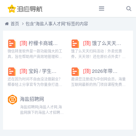
首页
包含"海盐人事人才网"标签的内容
[顶]
柠檬卡商城24h自动发卡平台虚拟商品激活码自助购买商城
[顶]
饿了么天天扫码活动｜外卖优惠券，天天领！
微信转发软件是一款功能强大的工
饿了么天天扫码活动｜外卖优惠
具，旨在帮助用户高效地管理和操
券，天天领！还在原价点外卖？你
作微信账号。它提供了多种实用功
亏大了！饿了么官方推出「天天扫
能，包括一键转发、朋友圈转发和
码活动」，用微信扫一扫，就能领
[顶]
宝妈 / 学生党看过来！椰泰轻上分享官，时间自由，在家也能赚
[顶]
2026年带你闷声赚大钱，轻松月赚1000+
微信抢红包等。一键转发软件使得
外卖专属优惠券，先领券再下单，
用户可以轻松地将消息、图片或其
省钱更划算！优惠覆盖全场景早餐
还在因为时间不自由没法做副业？
邀请您注册成为中创网会员，海量
他内容快速转发给多个...
汉堡、午餐快餐、晚餐炸...
椰泰轻上分享官专为你量身打造！
互联网最新的热门项目课程免费学
不管你是需要兼顾家庭的宝妈，还
包括淘宝，淘客，闲鱼，自媒体，
是想赚生活费的学生党，都能在这
CPA，CPS，虚拟资源，各类爆粉
海盐招聘网
里找到适合自己的增收方式。成为
赚钱攻略，国内外最新赚钱项目，
分享官，你可以自由安排时间：带
都在中创网，快来学习吧！注册中
海盐招聘网|海盐人才网,海
娃间隙、下课碎片、睡...
创网（赚现金）h...
盐网旗下的海盐人才招聘频
道,海盐地区非常有效的人才
招聘求职网站,免费发布招聘
求职信息，目前有5000家企
业，60000份简历在这里等