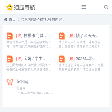
首页
包含"微整价格"标签的内容
[顶]
柠檬卡商城24h自动发卡平台虚拟商品激活码自助购买商城
[顶]
饿了么天天扫码活动｜外卖优惠券，天天领！
微信转发软件是一款功能强大的工
饿了么天天扫码活动｜外卖优惠
具，旨在帮助用户高效地管理和操
券，天天领！还在原价点外卖？你
作微信账号。它提供了多种实用功
亏大了！饿了么官方推出「天天扫
能，包括一键转发、朋友圈转发和
码活动」，用微信扫一扫，就能领
[顶]
宝妈 / 学生党看过来！椰泰轻上分享官，时间自由，在家也能赚
[顶]
2026年带你闷声赚大钱，轻松月赚1000+
微信抢红包等。一键转发软件使得
外卖专属优惠券，先领券再下单，
用户可以轻松地将消息、图片或其
省钱更划算！优惠覆盖全场景早餐
还在因为时间不自由没法做副业？
邀请您注册成为中创网会员，海量
他内容快速转发给多个...
汉堡、午餐快餐、晚餐炸...
椰泰轻上分享官专为你量身打造！
互联网最新的热门项目课程免费学
不管你是需要兼顾家庭的宝妈，还
包括淘宝，淘客，闲鱼，自媒体，
是想赚生活费的学生党，都能在这
CPA，CPS，虚拟资源，各类爆粉
花容网
里找到适合自己的增收方式。成为
赚钱攻略，国内外最新赚钱项目，
分享官，你可以自由安排时间：带
都在中创网，快来学习吧！注册中
花容网
娃间隙、下课碎片、睡...
创网（赚现金）h...
（https://www.huaroo.net/）
是专业美容整形在线预约平
台。花容网提供全面的整形
美容项目百科、整形行业新
闻资讯、真实案例日记。整