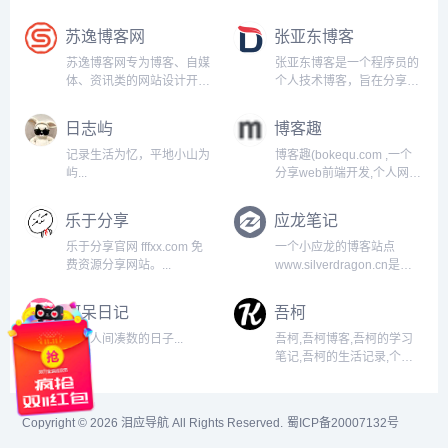
苏逸博客网
张亚东博客
苏逸博客网专为博客、自媒
张亚东博客是一个程序员的
体、资讯类的网站设计开
个人技术博客，旨在分享工
发，简约优雅的设计风格，
作和学习中用到的技术、遇
全面的前端用户功能，简单
到的疑难知识点。心之所
日志屿
博客趣
的模块化配置，欢迎您的体
向，无所不能。...
验...
记录生活为忆，平地小山为
博客趣(bokequ.com ,一个
屿...
分享web前端开发,个人网站
建设,wordpress建站教
程,cms建站教程,网站推广运
乐于分享
应龙笔记
营,个人博客模板,个人主题
模板的原创博客网站。...
乐于分享官网 fffxx.com 免
一个小应龙的博客站点
费资源分享网站。...
www.silverdragon.cn是一
个技术博客网站，提供
Linux、Docker、
阿呆日记
吾柯
Kubernetes、运维等技术相
关的教程和实践经验，由道
我在人间凑数的日子...
吾柯,吾柯博客,吾柯的学习
锋潜麟创建并维护。网站内
笔记,吾柯的生活记录,个人
容丰富，适...
博客...
Copyright © 2026
泪应导航
All Rights Reserved.
蜀ICP备20007132号