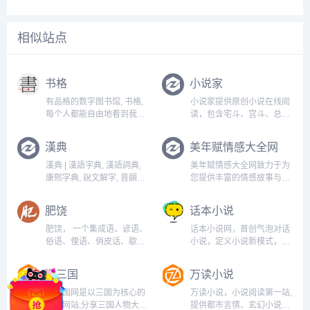
相似站点
书格
小说家
有品格的数字图书馆, 书格,
小说家提供原创小说在线阅
每个人都能自由地看到我们
读，包含宅斗、宫斗、总
的文明...
裁、青春、都市等一系列的
作品的在线阅读...
漢典
美年赋情感大全网
漢典 | 漢語字典, 漢語詞典,
美年赋情感大全网致力于为
康熙字典, 說文解字, 音韻方
您提供丰富的情感故事与实
言, 字源字形, 異體字...
用建议，深入探讨家暴、婆
媳关系等情感问题，帮助您
肥饶
话本小说
理解爱情的复杂性与分手后
的情感修复。无论是伤感日
肥饶， 一个集成语、谚语、
话本小说网，首创气泡对话
志还是情感故事，我们都希
俗语、俚语、俏皮话、歇后
小说，定义小说新模式，读
望为您提供支持与启发，让
语分享学习网站，以求会盟
小说就像聊天一样轻松有
每个人都...
而谋学业之进，不爱珍器重
趣！言情小说、玄幻小说、
潮三国
万读小说
宝肥饶之地，以致天下好学
都市小说、同人小说、校园
之士，齐心合力，相互扶
小说、鬼故事等应有尽有。
潮三国网是以三国为核心的
万读小说，小说阅读第一站,
持，共同进步。...
高品质移动创作社区，手机
资讯网站,分享三国人物大
提供都市言情、玄幻小说、