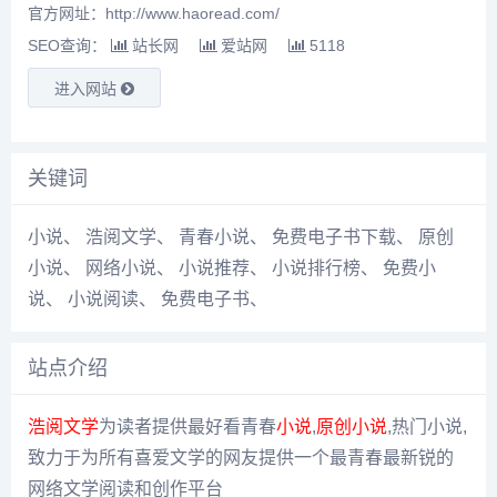
官方网址：http://www.haoread.com/
SEO查询：
站长网
爱站网
5118
进入网站
关键词
小说
、
浩阅文学
、
青春小说
、
免费电子书下载
、
原创
小说
、
网络小说
、
小说推荐
、
小说排行榜
、
免费小
说
、
小说阅读
、
免费电子书
、
站点介绍
浩阅文学
为读者提供最好看青春
小说
,
原创小说
,热门小说,
致力于为所有喜爱文学的网友提供一个最青春最新锐的
网络文学阅读和创作平台