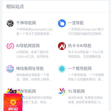
相似站点
千神导航网
一流导航
千神导航网(www.byb8.com
一流导航(16map.com 致力
是一个专注于互联网资源分
于打造国内最好的互联网上
享的分类导航网站，人工筛
优质网站网址大全，收录了
选优质免费资源、实用技术
全网好用强大的网站网址和
AI导航网官网
热卡卡AI导航
教程、最新活动线报、绿色
软件包括设计、开发、影
软件工具和各类实用网站。
视、人工智能、AI、运营、
AI导航网，收录了国内外
热卡卡AI导航是一个AI工具
我们致力于打造一个干净、
生活、休闲、办公、工具、
1000+AI工具，该导航收录
导航网站，为您搜集和发现
高效、无广告的导航...
资源等超全面的网址和职...
了AI绘画、AI对话聊天、AI
当前热门好用的AI工具，包
视频制作、AI音乐生成、AI
括AI学术，AI写作和对话，
咪咕鱼网址导航
一个框导航网
图片处理、AI音频处理、AI
AI绘画，AI视频生成，AI图
办公软件、AI辅助编程、AI
片处理，AI音频，AI编程等
咪咕鱼网址导航是一个简
一个框导航网，一个非常棒
开放平台、AI资讯、AI算力
各个领域的AI工具，希望大
洁、清新、好用的上网导航
的私人云收藏夹网站！高价
平台...
家在这里能...
网站。在这里你可以自定义
值实用网址、优质网站收录
网址和分类，选择最适合你
平台！收录了各种五花八门
玉林导航网
YL导航网
的背景和布局，设置喜欢的
网址于一个站，整合了多个
搜索引擎，帮助你快速地上
常用搜索于一个框，集便
玉林地区最具影响力的网址
自动秒收录_免费提交网站
网冲浪，找到想要的网站和
捷、简洁、高效、实用于一
站，收录了生活、商业、行
收录_自助秒收录网站 YL导
信息。...
身，一个框的mini主页还可
业、技术、知识、设计、影
航网收录了国内外优秀的网
以设置...