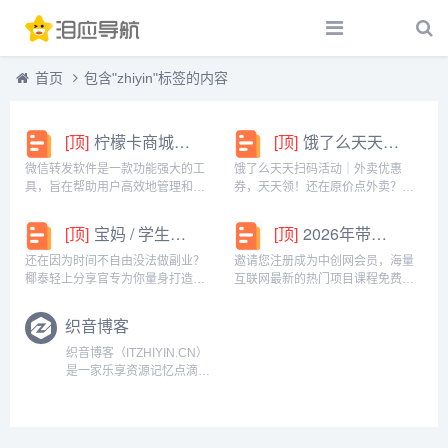
首页
包含"zhiyin"标签的内容
[顶]
柠檬卡商城24h自动发卡平台虚拟商品激活码自助购买商城
[顶]
饿了么天天扫码活动｜外卖优惠券，天天领！
微信转发软件是一款功能强大的工
饿了么天天扫码活动｜外卖优惠
具，旨在帮助用户高效地管理和操
券，天天领！还在原价点外卖？你
作微信账号。它提供了多种实用功
亏大了！饿了么官方推出「天天扫
能，包括一键转发、朋友圈转发和
码活动」，用微信扫一扫，就能领
[顶]
宝妈 / 学生党看过来！椰泰轻上分享官，时间自由，在家也能赚
[顶]
2026年带你闷声赚大钱，轻松月赚1000+
微信抢红包等。一键转发软件使得
外卖专属优惠券，先领券再下单，
用户可以轻松地将消息、图片或其
省钱更划算！优惠覆盖全场景早餐
还在因为时间不自由没法做副业？
邀请您注册成为中创网会员，海量
他内容快速转发给多个...
汉堡、午餐快餐、晚餐炸...
椰泰轻上分享官专为你量身打造！
互联网最新的热门项目课程免费学
不管你是需要兼顾家庭的宝妈，还
包括淘宝，淘客，闲鱼，自媒体，
是想赚生活费的学生党，都能在这
CPA，CPS，虚拟资源，各类爆粉
织音博客
里找到适合自己的增收方式。成为
赚钱攻略，国内外最新赚钱项目，
分享官，你可以自由安排时间：带
都在中创网，快来学习吧！注册中
织音博客（ITZHIYIN.CN）
娃间隙、下课碎片、睡...
创网（赚现金）h...
是一家乐享资源记忆点滴的
博客,主要分享程序源码,站
长工具,网络技术,免费空间,
模板插件,网赚项目,各类资
源,各类教程,QQ资源,手机应