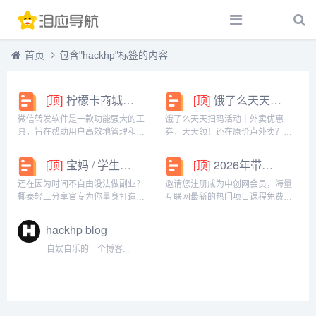
首页
包含"hackhp"标签的内容
[顶]
柠檬卡商城24h自动发卡平台虚拟商品激活码自助购买商城
[顶]
饿了么天天扫码活动｜外卖优惠券，天天领！
微信转发软件是一款功能强大的工
饿了么天天扫码活动｜外卖优惠
具，旨在帮助用户高效地管理和操
券，天天领！还在原价点外卖？你
作微信账号。它提供了多种实用功
亏大了！饿了么官方推出「天天扫
能，包括一键转发、朋友圈转发和
码活动」，用微信扫一扫，就能领
[顶]
宝妈 / 学生党看过来！椰泰轻上分享官，时间自由，在家也能赚
[顶]
2026年带你闷声赚大钱，轻松月赚1000+
微信抢红包等。一键转发软件使得
外卖专属优惠券，先领券再下单，
用户可以轻松地将消息、图片或其
省钱更划算！优惠覆盖全场景早餐
还在因为时间不自由没法做副业？
邀请您注册成为中创网会员，海量
他内容快速转发给多个...
汉堡、午餐快餐、晚餐炸...
椰泰轻上分享官专为你量身打造！
互联网最新的热门项目课程免费学
不管你是需要兼顾家庭的宝妈，还
包括淘宝，淘客，闲鱼，自媒体，
是想赚生活费的学生党，都能在这
CPA，CPS，虚拟资源，各类爆粉
hackhp blog
里找到适合自己的增收方式。成为
赚钱攻略，国内外最新赚钱项目，
分享官，你可以自由安排时间：带
都在中创网，快来学习吧！注册中
自娱自乐的一个博客...
娃间隙、下课碎片、睡...
创网（赚现金）h...