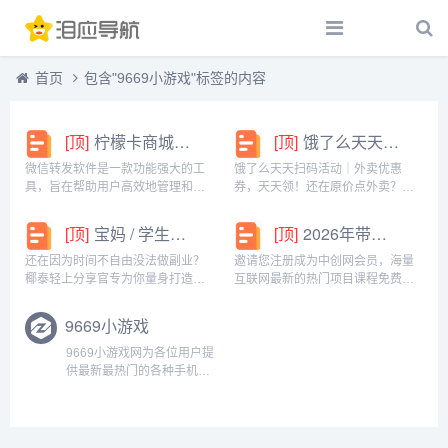
首页
包含"9669小游戏"标签的内容
[顶]
柠檬卡商城24h自动发卡平台虚拟商品激活码自助购买商城
[顶]
饿了么天天扫码活动｜外卖优惠券，天天领！
微信转发软件是一款功能强大的工
饿了么天天扫码活动｜外卖优惠
具，旨在帮助用户高效地管理和操
券，天天领！还在原价点外卖？你
作微信账号。它提供了多种实用功
亏大了！饿了么官方推出「天天扫
能，包括一键转发、朋友圈转发和
码活动」，用微信扫一扫，就能领
[顶]
宝妈 / 学生党看过来！椰泰轻上分享官，时间自由，在家也能赚
[顶]
2026年带你闷声赚大钱，轻松月赚1000+
微信抢红包等。一键转发软件使得
外卖专属优惠券，先领券再下单，
用户可以轻松地将消息、图片或其
省钱更划算！优惠覆盖全场景早餐
还在因为时间不自由没法做副业？
邀请您注册成为中创网会员，海量
他内容快速转发给多个...
汉堡、午餐快餐、晚餐炸...
椰泰轻上分享官专为你量身打造！
互联网最新的热门项目课程免费学
不管你是需要兼顾家庭的宝妈，还
包括淘宝，淘客，闲鱼，自媒体，
是想赚生活费的学生党，都能在这
CPA，CPS，虚拟资源，各类爆粉
9669小游戏
里找到适合自己的增收方式。成为
赚钱攻略，国内外最新赚钱项目，
分享官，你可以自由安排时间：带
都在中创网，快来学习吧！注册中
9669小游戏网为各位用户提
娃间隙、下课碎片、睡...
创网（赚现金）h...
供最新最热门的各种手机游
戏、软件下载，全部都是绿
色资源，极速下载通道，旨
在提供一个优质下载资源网
站。...