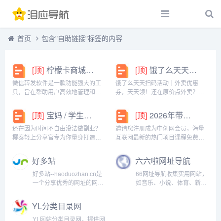
首页
包含"自助链接"标签的内容
[顶]
柠檬卡商城24h自动发卡平台虚拟商品激活码自助购买商城
[顶]
饿了么天天扫码活动｜外卖优惠券，天天领！
微信转发软件是一款功能强大的工
饿了么天天扫码活动｜外卖优惠
具，旨在帮助用户高效地管理和操
券，天天领！还在原价点外卖？你
作微信账号。它提供了多种实用功
亏大了！饿了么官方推出「天天扫
能，包括一键转发、朋友圈转发和
码活动」，用微信扫一扫，就能领
[顶]
宝妈 / 学生党看过来！椰泰轻上分享官，时间自由，在家也能赚
[顶]
2026年带你闷声赚大钱，轻松月赚1000+
微信抢红包等。一键转发软件使得
外卖专属优惠券，先领券再下单，
用户可以轻松地将消息、图片或其
省钱更划算！优惠覆盖全场景早餐
还在因为时间不自由没法做副业？
邀请您注册成为中创网会员，海量
他内容快速转发给多个...
汉堡、午餐快餐、晚餐炸...
椰泰轻上分享官专为你量身打造！
互联网最新的热门项目课程免费学
不管你是需要兼顾家庭的宝妈，还
包括淘宝，淘客，闲鱼，自媒体，
是想赚生活费的学生党，都能在这
CPA，CPS，虚拟资源，各类爆粉
好多站
六六啦网址导航
里找到适合自己的增收方式。成为
赚钱攻略，国内外最新赚钱项目，
分享官，你可以自由安排时间：带
都在中创网，快来学习吧！注册中
好多站--haoduozhan.cn是
66网址导航收集实用网站，
娃间隙、下课碎片、睡...
创网（赚现金）h...
一个分享优秀的网址的网站
如音乐、小说、体育、新
目录导航，自助式申请加入
闻、TV、购物、视频、软
自动收录，获取高质量的自
件、笑话及游戏等，提供实
YL分类目录网
然流量，高质量外链的收录
用工具、天气预报、百姓宽
平台，是免费发外链神器！
带、移动宽带、电信宽带、
YL网站分类目录网，提供网