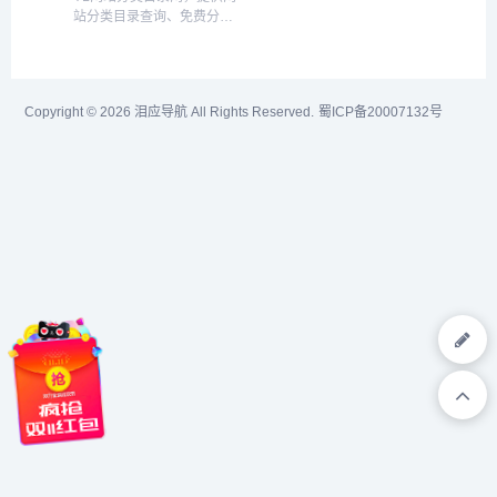
赶快加入好多站自动秒收录
免费宽带等业务在线办理,二
站分类目录查询、免费分类
平台！...
维码合拼等实用功能，帮助
目录提交、网站目录提交入
广大网...
口、中文网址目录收录、
SEO外链发布推广功能，发
布外链文章，努力打造互动
Copyright © 2026
泪应导航
All Rights Reserved.
蜀ICP备20007132号
新颖的网站分类目录和外链
发布平台。...