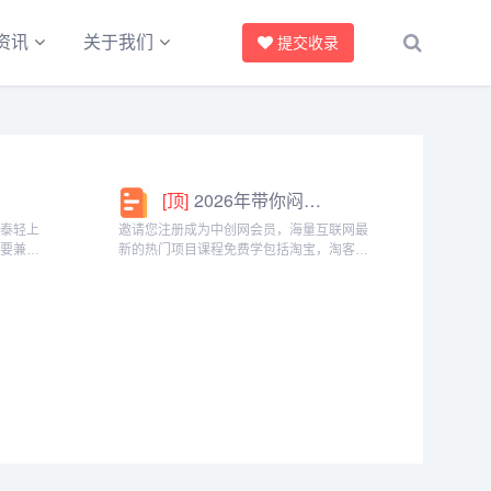
提交收录
资讯
关于我们
[顶]
2026年带你闷声赚大钱，轻松月赚1000+
椰泰轻上
邀请您注册成为中创网会员，海量互联网最
需要兼顾
新的热门项目课程免费学包括淘宝，淘客，
生党，都
闲鱼，自媒体，CPA，CPS，虚拟资源，各
。成为分
类爆粉赚钱攻略，国内外最新赚钱项目，都
间隙、下
在中创网，快来学习吧！注册中创网（赚现
金）h...