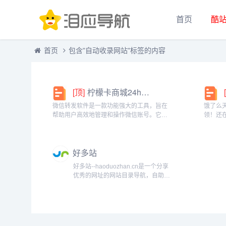
首页
酷
首页
包含"自动收录网站"标签的内容
[顶]
柠檬卡商城24h自动发卡平台虚拟商品激活码自助购买商城
微信转发软件是一款功能强大的工具，旨在
饿了么
帮助用户高效地管理和操作微信账号。它提
领！还
供了多种实用功能，包括一键转发、朋友圈
方推出
转发和微信抢红包等。一键转发软件使得用
就能领
户可以轻松地将消息、图片或其他内容快速
钱更划
好多站
转发给多个...
快餐、晚
好多站--haoduozhan.cn是一个分享
优秀的网址的网站目录导航，自助式
申请加入自动收录，获取高质量的自
然流量，高质量外链的收录平台，是
免费发外链神器！赶快加入好多站自
动秒收录平台！...