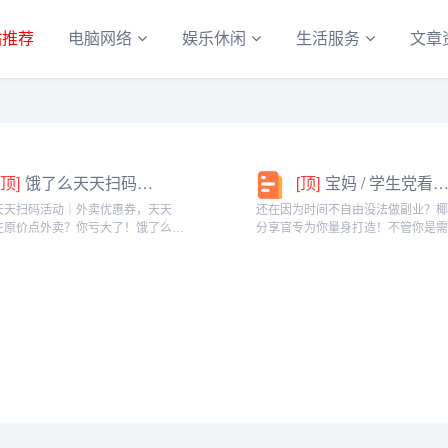
站推荐
电脑网络
娱乐休闲
生活服务
文章
[顶]
饿了么天天扫码活动｜外卖优惠券，天天领！
[顶]
宝妈 / 学生党看过来！椰泰轻上分享官，时间自由，在家也能赚
天天扫码活动｜外卖优惠券，天天
还在因为时间不自由没法做副业？
在原价点外卖？你亏大了！饿了么官
分享官专为你量身打造！不管你是
「天天扫码活动」，用微信扫一扫，
家庭的宝妈，还是想赚生活费的学
外卖专属优惠券，先领券再下单，省
能在这里找到适合自己的增收方式
算！优惠覆盖全场景早餐汉堡、午餐
享官，你可以自由安排时间：带娃
餐炸...
课碎片、睡...