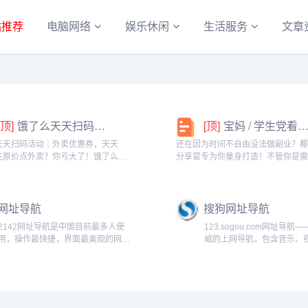
站推荐
电脑网络
娱乐休闲
生活服务
文章
[顶]
饿了么天天扫码活动｜外卖优惠券，天天领！
[顶]
宝妈 / 学生党看过来！椰泰轻上分享官，时间自由，在家也能赚
天天扫码活动｜外卖优惠券，天天
还在因为时间不自由没法做副业？
在原价点外卖？你亏大了！饿了么官
分享官专为你量身打造！不管你是
「天天扫码活动」，用微信扫一扫，
家庭的宝妈，还是想赚生活费的学
外卖专属优惠券，先领券再下单，省
能在这里找到适合自己的增收方式
算！优惠覆盖全场景早餐汉堡、午餐
享官，你可以自由安排时间：带娃
网址导航
搜狗网址导航
餐炸...
课碎片、睡...
2142网址导航是中国目前最多人使
123.sogou.com网址导航
用，操作最快捷，界面最美观的网址
威的上网导航。包含音乐、
导航。...
说、游戏、财经等上百个分
站点，提供简单便捷的网上
务，是中国网民非常喜欢的
页。...