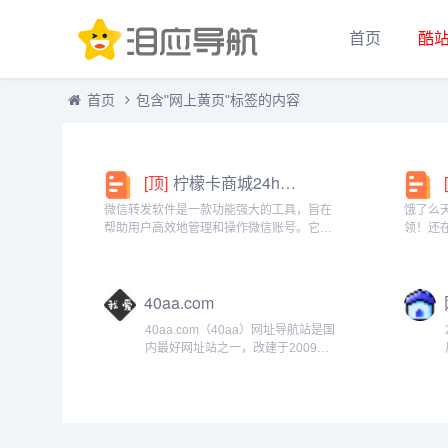
首页
酷
首页
包含"网上黄页"标签的内容
[顶]
柠檬卡商城24h自动发卡平台虚拟商品激活码自助购买商城
微信转发软件是一款功能强大的工具，旨在
饿了么
帮助用户高效地管理和操作微信账号。它提
领！还
供了多种实用功能，包括一键转发、朋友圈
方推出
转发和微信抢红包等。一键转发软件使得用
就能领
户可以轻松地将消息、图片或其他内容快速
钱更划
40aa.com
转发给多个...
快餐、晚
40aa.com（40aa）网址导航站是国
内最好网址站之一，改建于2009年6
月。本站的宗旨是方便网友们快速找
到自已需要的网站，而不用去记太多
复杂的网址；同时也提供了搜索引擎
入口，可搜索各种资料及网站...