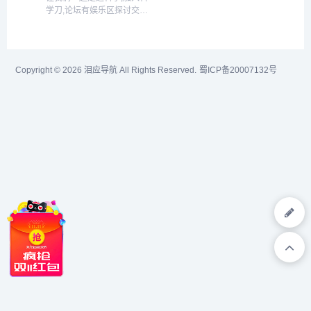
用,织音资源网,织音,花开云,
用、评测、软件下载等...
学刀,论坛有娱乐区探讨交
织...
流,求助悬赏,科学区精品软
件,游戏工具,更有一批热爱
网络的小伙伴们！...
Copyright © 2026
泪应导航
All Rights Reserved.
蜀ICP备20007132号