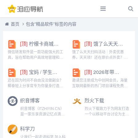
首页
包含"精品软件"标签的内容
[顶]
柠檬卡商城24h自动发卡平台虚拟商品激活码自助购买商城
[顶]
饿了么天天扫码活动｜外卖优惠券，天天领！
微信转发软件是一款功能强大的工
饿了么天天扫码活动｜外卖优惠
具，旨在帮助用户高效地管理和操
券，天天领！还在原价点外卖？你
作微信账号。它提供了多种实用功
亏大了！饿了么官方推出「天天扫
能，包括一键转发、朋友圈转发和
码活动」，用微信扫一扫，就能领
[顶]
宝妈 / 学生党看过来！椰泰轻上分享官，时间自由，在家也能赚
[顶]
2026年带你闷声赚大钱，轻松月赚1000+
微信抢红包等。一键转发软件使得
外卖专属优惠券，先领券再下单，
用户可以轻松地将消息、图片或其
省钱更划算！优惠覆盖全场景早餐
还在因为时间不自由没法做副业？
邀请您注册成为中创网会员，海量
他内容快速转发给多个...
汉堡、午餐快餐、晚餐炸...
椰泰轻上分享官专为你量身打造！
互联网最新的热门项目课程免费学
不管你是需要兼顾家庭的宝妈，还
包括淘宝，淘客，闲鱼，自媒体，
是想赚生活费的学生党，都能在这
CPA，CPS，虚拟资源，各类爆粉
织音博客
烈火下载
里找到适合自己的增收方式。成为
赚钱攻略，国内外最新赚钱项目，
分享官，你可以自由安排时间：带
都在中创网，快来学习吧！注册中
织音博客（ITZHIYIN.CN）
烈火下载致力于为网友打造
娃间隙、下课碎片、睡...
创网（赚现金）h...
是一家乐享资源记忆点滴的
一个以移动平台讨论为主的
博客,主要分享程序源码,站
技术知识与资讯平台。烈火
长工具,网络技术,免费空间,
下载集Windows、安卓、
科学刀
模板插件,网赚项目,各类资
IOS等主流手机系统为一体,
源,各类教程,QQ资源,手机应
为网友提供最新资讯、应
让我们一起走进科学,加入科