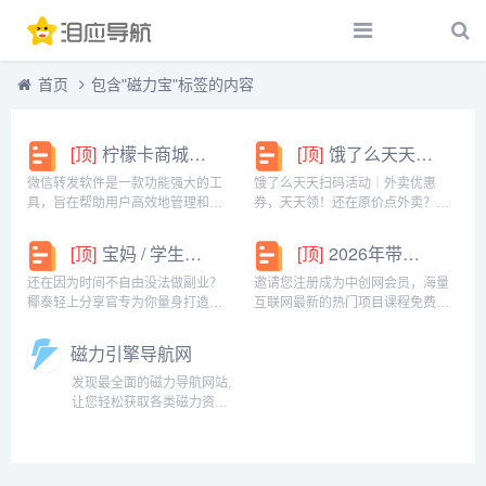
首页
包含"磁力宝"标签的内容
[顶]
柠檬卡商城24h自动发卡平台虚拟商品激活码自助购买商城
[顶]
饿了么天天扫码活动｜外卖优惠券，天天领！
微信转发软件是一款功能强大的工
饿了么天天扫码活动｜外卖优惠
具，旨在帮助用户高效地管理和操
券，天天领！还在原价点外卖？你
作微信账号。它提供了多种实用功
亏大了！饿了么官方推出「天天扫
能，包括一键转发、朋友圈转发和
码活动」，用微信扫一扫，就能领
[顶]
宝妈 / 学生党看过来！椰泰轻上分享官，时间自由，在家也能赚
[顶]
2026年带你闷声赚大钱，轻松月赚1000+
微信抢红包等。一键转发软件使得
外卖专属优惠券，先领券再下单，
用户可以轻松地将消息、图片或其
省钱更划算！优惠覆盖全场景早餐
还在因为时间不自由没法做副业？
邀请您注册成为中创网会员，海量
他内容快速转发给多个...
汉堡、午餐快餐、晚餐炸...
椰泰轻上分享官专为你量身打造！
互联网最新的热门项目课程免费学
不管你是需要兼顾家庭的宝妈，还
包括淘宝，淘客，闲鱼，自媒体，
是想赚生活费的学生党，都能在这
CPA，CPS，虚拟资源，各类爆粉
磁力引擎导航网
里找到适合自己的增收方式。成为
赚钱攻略，国内外最新赚钱项目，
分享官，你可以自由安排时间：带
都在中创网，快来学习吧！注册中
发现最全面的磁力导航网站,
娃间隙、下课碎片、睡...
创网（赚现金）h...
让您轻松获取各类磁力资
源。提供热门磁力狗、迅雷
等导航链接,助您快速找到所
需内容。...