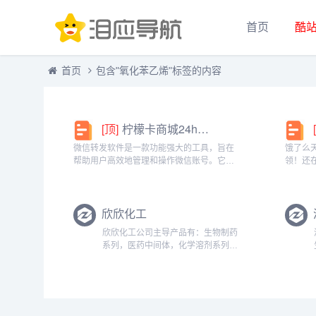
首页
酷
首页
包含"氧化苯乙烯"标签的内容
[顶]
柠檬卡商城24h自动发卡平台虚拟商品激活码自助购买商城
微信转发软件是一款功能强大的工具，旨在
饿了么
帮助用户高效地管理和操作微信账号。它提
领！还
供了多种实用功能，包括一键转发、朋友圈
方推出
转发和微信抢红包等。一键转发软件使得用
就能领
户可以轻松地将消息、图片或其他内容快速
钱更划
欣欣化工
转发给多个...
快餐、晚
欣欣化工公司主导产品有：生物制药
系列，医药中间体，化学溶剂系列，
阻燃剂系列，化学试剂系列，颜料燃
料系列，橡胶塑料系列，酚醛树脂等
系列产品。济南欣烨化工有限公司是
一家集科研，销售防黄剂，丁酰肼原
药，防黄...