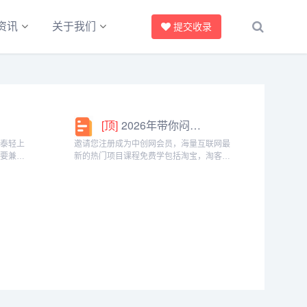
资讯
关于我们
提交收录
[顶]
2026年带你闷声赚大钱，轻松月赚1000+
椰泰轻上
邀请您注册成为中创网会员，海量互联网最
需要兼顾
新的热门项目课程免费学包括淘宝，淘客，
生党，都
闲鱼，自媒体，CPA，CPS，虚拟资源，各
。成为分
类爆粉赚钱攻略，国内外最新赚钱项目，都
间隙、下
在中创网，快来学习吧！注册中创网（赚现
金）h...