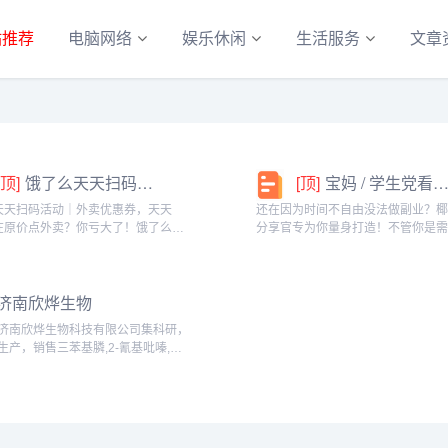
站推荐
电脑网络
娱乐休闲
生活服务
文章
[顶]
饿了么天天扫码活动｜外卖优惠券，天天领！
[顶]
宝妈 / 学生党看过来！椰泰轻上分享官，时间自由，在家也能赚
天天扫码活动｜外卖优惠券，天天
还在因为时间不自由没法做副业？
在原价点外卖？你亏大了！饿了么官
分享官专为你量身打造！不管你是
「天天扫码活动」，用微信扫一扫，
家庭的宝妈，还是想赚生活费的学
外卖专属优惠券，先领券再下单，省
能在这里找到适合自己的增收方式
算！优惠覆盖全场景早餐汉堡、午餐
享官，你可以自由安排时间：带娃
济南欣烨生物
餐炸...
课碎片、睡...
济南欣烨生物科技有限公司集科研，
生产，销售三苯基膦,2-氰基吡嗪,异
戊烯醇,3-甲基-2-丁烯醇,异佛尔酮,二
溴海因,无水叔丁醇,2-氨基-5-溴苯甲
酸,异戊烯醛，酚醛树脂等产品。氧
化苯乙烯,苯乙酮,...