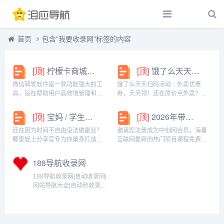
首页
包含"我要收录网"标签的内容
[顶]
柠檬卡商城24h自动发卡平台虚拟商品激活码自助购买商城
[顶]
饿了么天天扫码活动｜外卖优惠券，天天领！
微信转发软件是一款功能强大的工
饿了么天天扫码活动｜外卖优惠
具，旨在帮助用户高效地管理和操
券，天天领！还在原价点外卖？你
作微信账号。它提供了多种实用功
亏大了！饿了么官方推出「天天扫
能，包括一键转发、朋友圈转发和
码活动」，用微信扫一扫，就能领
[顶]
宝妈 / 学生党看过来！椰泰轻上分享官，时间自由，在家也能赚
[顶]
2026年带你闷声赚大钱，轻松月赚1000+
微信抢红包等。一键转发软件使得
外卖专属优惠券，先领券再下单，
用户可以轻松地将消息、图片或其
省钱更划算！优惠覆盖全场景早餐
还在因为时间不自由没法做副业？
邀请您注册成为中创网会员，海量
他内容快速转发给多个...
汉堡、午餐快餐、晚餐炸...
椰泰轻上分享官专为你量身打造！
互联网最新的热门项目课程免费学
不管你是需要兼顾家庭的宝妈，还
包括淘宝，淘客，闲鱼，自媒体，
是想赚生活费的学生党，都能在这
CPA，CPS，虚拟资源，各类爆粉
188导航收录网
里找到适合自己的增收方式。成为
赚钱攻略，国内外最新赚钱项目，
分享官，你可以自由安排时间：带
都在中创网，快来学习吧！注册中
188导航收录网|自动收录网|
娃间隙、下课碎片、睡...
创网（赚现金）h...
网站导航大全|自动秒收录网
址...