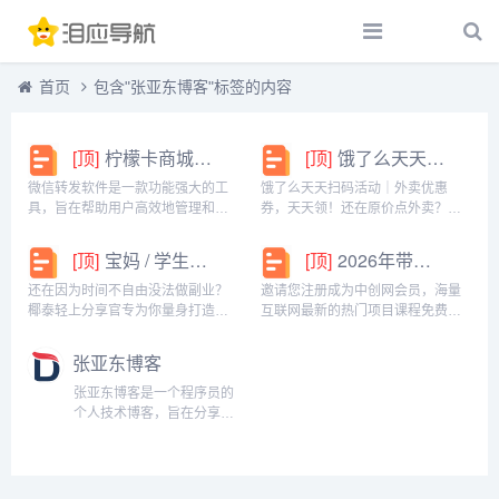
首页
包含"张亚东博客"标签的内容
[顶]
柠檬卡商城24h自动发卡平台虚拟商品激活码自助购买商城
[顶]
饿了么天天扫码活动｜外卖优惠券，天天领！
微信转发软件是一款功能强大的工
饿了么天天扫码活动｜外卖优惠
具，旨在帮助用户高效地管理和操
券，天天领！还在原价点外卖？你
作微信账号。它提供了多种实用功
亏大了！饿了么官方推出「天天扫
能，包括一键转发、朋友圈转发和
码活动」，用微信扫一扫，就能领
[顶]
宝妈 / 学生党看过来！椰泰轻上分享官，时间自由，在家也能赚
[顶]
2026年带你闷声赚大钱，轻松月赚1000+
微信抢红包等。一键转发软件使得
外卖专属优惠券，先领券再下单，
用户可以轻松地将消息、图片或其
省钱更划算！优惠覆盖全场景早餐
还在因为时间不自由没法做副业？
邀请您注册成为中创网会员，海量
他内容快速转发给多个...
汉堡、午餐快餐、晚餐炸...
椰泰轻上分享官专为你量身打造！
互联网最新的热门项目课程免费学
不管你是需要兼顾家庭的宝妈，还
包括淘宝，淘客，闲鱼，自媒体，
是想赚生活费的学生党，都能在这
CPA，CPS，虚拟资源，各类爆粉
张亚东博客
里找到适合自己的增收方式。成为
赚钱攻略，国内外最新赚钱项目，
分享官，你可以自由安排时间：带
都在中创网，快来学习吧！注册中
张亚东博客是一个程序员的
娃间隙、下课碎片、睡...
创网（赚现金）h...
个人技术博客，旨在分享工
作和学习中用到的技术、遇
到的疑难知识点。心之所
向，无所不能。...